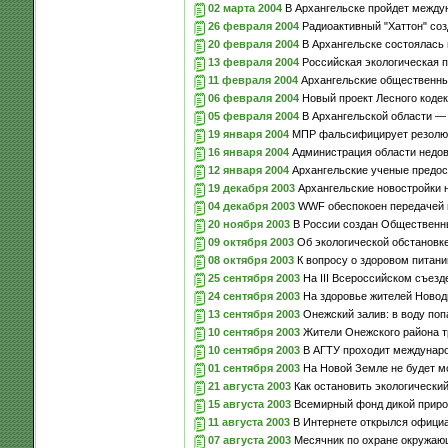
02 марта 2004
В Архангельске пройдет между
26 февраля 2004
Радиоактивный "Хаттон" со
20 февраля 2004
В Архангельске состоялась 
13 февраля 2004
Российская экологическая 
11 февраля 2004
Архангельские общественные 
06 февраля 2004
Новый проект Лесного коде
05 февраля 2004
В Архангельской области — 
19 января 2004
МПР фальсифицирует резолюци
16 января 2004
Администрация области недов
12 января 2004
Архангельские ученые предос
19 декабря 2003
Архангельские новостройки н
04 декабря 2003
WWF обеспокоен передачей в
20 ноября 2003
В России создан Общественн
09 октября 2003
Об экологической обстановке
08 октября 2003
К вопросу о здоровом питани
25 сентября 2003
На III Всероссийском съезд
24 сентября 2003
На здоровье жителей Новодв
13 сентября 2003
Онежский залив: в воду поп
10 сентября 2003
Жители Онежского района т
10 сентября 2003
В АГТУ проходит междунаро
01 сентября 2003
На Новой Земле не будет м
21 августа 2003
Как остановить экологический
15 августа 2003
Всемирный фонд дикой природ
11 августа 2003
В Интернете открылся офици
07 августа 2003
Месячник по охране окружающ