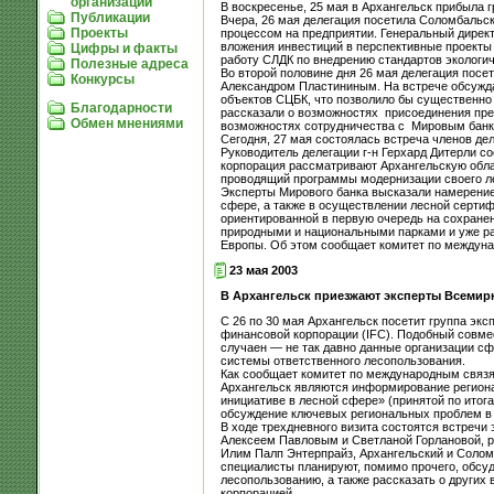
организации
В воскресенье, 25 мая в Архангельск прибыла 
Публикации
Вчера, 26 мая делегация посетила Соломбальск
Проекты
процессом на предприятии. Генеральный дирек
вложения инвестиций в перспективные проекты
Цифры и факты
работу СЛДК по внедрению стандартов экологич
Полезные адреса
Во второй половине дня 26 мая делегация посе
Конкурсы
Александром Пластининым. На встрече обсужд
объектов СЦБК, что позволило бы существенно
Благодарности
рассказали о возможностях присоединения пред
Обмен мнениями
возможностях сотрудничества с Мировым банк
Сегодня, 27 мая состоялась встреча членов д
Руководитель делегации г-н Герхард Дитерли 
корпорация рассматривают Архангельскую обла
проводящий программы модернизации своего ле
Эксперты Мирового банка высказали намерение
сфере, а также в осуществлении лесной сертиф
ориентированной в первую очередь на сохране
природными и национальными парками и уже р
Европы. Об этом сообщает комитет по междун
23 мая 2003
В Архангельск приезжают эксперты Всемир
С 26 по 30 мая Архангельск посетит группа э
финансовой корпорации (IFC). Подобный совме
случаен — не так давно данные организации с
системы ответственного лесопользования.
Как сообщает комитет по международным связя
Архангельск являются информирование региона
инициативе в лесной сфере» (принятой по итог
обсуждение ключевых региональных проблем в 
В ходе трехдневного визита состоятся встреч
Алексеем Павловым и Светланой Горлановой, р
Илим Палп Энтерпрайз, Архангельский и Солом
специалисты планируют, помимо прочего, обсуд
лесопользованию, а также рассказать о други
корпорацией.