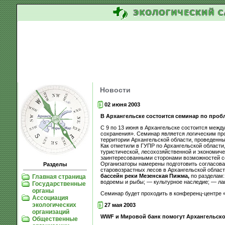
Новости
02 июня 2003
В Архангельске состоится семинар по проб
С 9 по 13 июня в Архангельске состоится меж
сохранения». Семинар является логическим п
территории Архангельской области, проведенны
Как отметили в ГУПР по Архангельской области
туристической, лесохозяйственной и экономиче
заинтересованными сторонами возможностей со
Организаторы намерены подготовить согласова
Разделы
старовозрастных лесов в Архангельской облас
бассейн реки Мезенская Пижма,
по разделам:
Главная страница
водоемы и рыбы; — культурное наследие; — л
Государственные
органы
Семинар будет проходить в конференц-центре «
Ассоциация
экологических
27 мая 2003
организаций
WWF и Мировой банк помогут Архангельско
Общественные