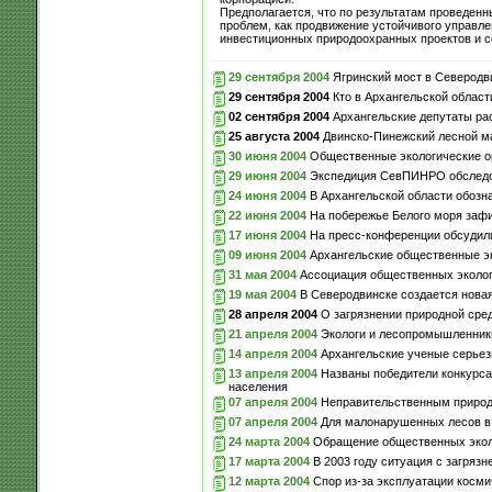
Предполагается, что по результатам проведенн
проблем, как продвижение устойчивого управле
инвестиционных природоохранных проектов и со
29 сентября 2004
Ягринский мост в Северодв
29 сентября 2004
Кто в Архангельской област
02 сентября 2004
Архангельские депутаты ра
25 августа 2004
Двинско-Пинежский лесной ма
30 июня 2004
Общественные экологические ор
29 июня 2004
Экспедиция СевПИНРО обследова
24 июня 2004
В Архангельской области обозн
22 июня 2004
На побережье Белого моря заф
17 июня 2004
На пресс-конференции обсудили
09 июня 2004
Архангельские общественные эк
31 мая 2004
Ассоциация общественных экологи
19 мая 2004
В Северодвинске создается новая
28 апреля 2004
О загрязнении природной сред
21 апреля 2004
Экологи и лесопромышленники
14 апреля 2004
Архангельские ученые серьез
13 апреля 2004
Названы победители конкурса
населения
07 апреля 2004
Неправительственным природ
07 апреля 2004
Для малонарушенных лесов в А
24 марта 2004
Обращение общественных эколо
17 марта 2004
В 2003 году ситуация с загряз
12 марта 2004
Спор из-за эксплуатации космич