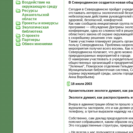
Воздействие на
В Северодвинске создается новая общ
окружающую среду
Сегодня в Северодвинске пройдет учреди
Ресурсы
отстаивать интересы экологической безоп
Архангельской
небезопасным действиям руководителей в
области
здоровой, безопасной, комфортной.
Проекты и конкурсы
Как нам сообщила инициативная группа по
программе — обсуждение Доктрины эколог
Экологическая
конференции, одна из сложностей в реше
библиотека
областного закона об охране окружающей 
О проекте
к скорейшему решению этих задач.
Партнеры
Также участники планируют решить орган
Обмен мнениями
пользу Северодвинска. Проблема назрела:
мероприятия получил всего восемь. Как 
Северодвинска полагают, что дело можно
природоохранных мероприятий в городе.
О намерении участвовать в учредительно
общественных организаций и предприятий
“Зеленые”, Поморское отделение Гильдии
Муниципальная библиотечная система, Се
охраны окружающей среды, школы города,
Анна Воробьева)
18 июля 2003
Архангельские экологи думают, как 
Экологи думают, как распространять и
Вчера в администрации области прошло з
журналисты заспорили, кто и как должен
телефону, а третьи выразили надежду на 
Собственно, сам доклад председателя ко
пояснил собравшимся, каким образом осу
Это государственные структуры, природоо
– Не всегда у нас получаются удачные к