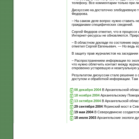
телефону. Все комментарии только при ли
Дискуссию на достаточно злободневную т
Федорова.
– На самом деле вопрос нужно ставить н
гражданами специфических сведений.
Сергей Федоров отметил, что в процессе 
Интернет-ресурсы не обновляются. Прир
– В областном докладе по состоянию окр
отметил Сергей Евгеньевич. — Но ведь е
В защиту прав журналистов на заседании
– Распространением информации по эколо
что нужно облегчить контакт между журн
откровенно устаревшую и неактуальную
Результатом дискуссии стало решение о 
доступом и обработкой информации. Там 
08 декабря 2004
В Архангельской облас
18 ноября 2004
Архангельскому Поморь
13 октября 2004
В Архангельской облас
29 сентября 2004
Ягринский мост в Сев
19 мая 2004
В Северодвинске создается
18 июля 2003
Архангельские экологи ду