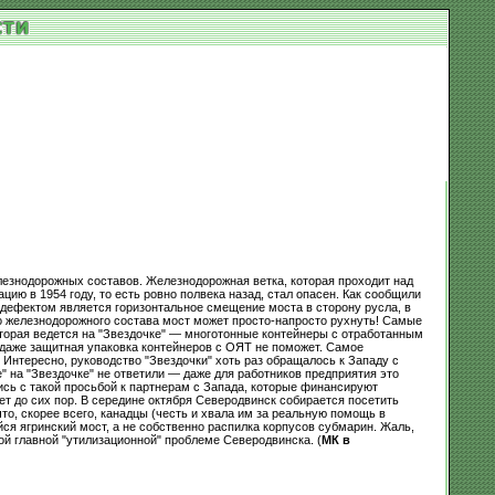
лезнодорожных составов. Железнодорожная ветка, которая проходит над
ю в 1954 году, то есть ровно полвека назад, стал опасен. Как сообщили
 дефектом является горизонтальное смещение моста в сторону русла, в
о железнодорожного состава мост может просто-напросто рухнуть! Самые
оторая ведется на "Звездочке" — многотонные контейнеры с отработанным
и даже защитная упаковка контейнеров с ОЯТ не поможет. Самое
 Интересно, руководство "Звездочки" хоть раз обращалось к Западу с
" на "Звездочке" не ответили — даже для работников предприятия это
ись с такой просьбой к партнерам с Запада, которые финансируют
ет до сих пор. В середине октября Северодвинск собирается посетить
о, скорее всего, канадцы (честь и хвала им за реальную помощь в
йся ягринский мост, а не собственно распилка корпусов субмарин. Жаль,
ой главной "утилизационной" проблеме Северодвинска. (
МК в