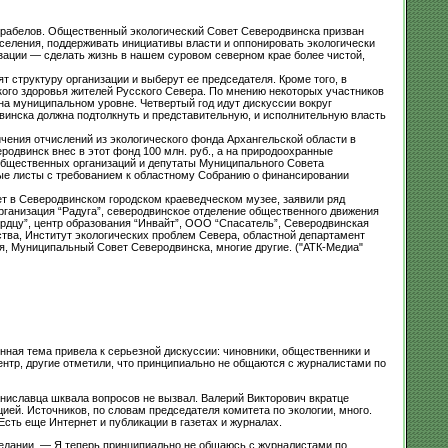
корабелов. Общественный экологический Совет Северодвинска призван
аселения, поддерживать инициативы власти и оппонировать экологически
изации — сделать жизнь в нашем суровом северном крае более чистой,
 структуру организации и выберут ее председателя. Кроме того, в
ого здоровья жителей Русского Севера. По мнению некоторых участников
на муниципальном уровне. Четвертый год идут дискуссии вокруг
двинска должна подтолкнуть и представительную, и исполнительную власть
ения отчислений из экологического фонда Архангельской области в
одвинск внес в этот фонд 100 млн. руб., а на природоохранные
общественных организаций и депутаты Муниципального Совета
ные листы с требованием к областному Собранию о финансировании
т в Северодвинском городском краеведческом музее, заявили ряд
рганизация “Радуга”, северодвинское отделение общественного движения
рдцу”, центр образования “Инвайт”, ООО “Спасатель”, Северодвинская
тва, Институт экологических проблем Севера, областной департамент
я, Муниципальный Совет Северодвинска, многие другие. ("АТК-Медиа"
ная тема привела к серьезной дискуссии: чиновники, общественники и
нтр, другие отметили, что принципиально не общаются с журналистами по
ниславца шквала вопросов не вызвал. Валерий Викторович вкратце
й. Источников, по словам председателя комитета по экологии, много.
сть еще Интернет и публикации в газетах и журналах.
едании. — Я теперь принципиально не общаюсь с журналистами по