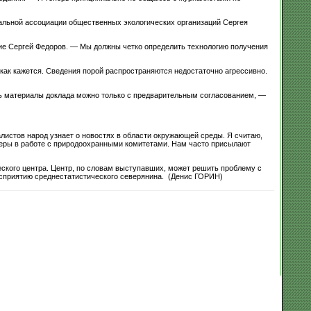
альной ассоциации общественных экологических организаций Сергея
ние Сергей Федоров. — Мы должны четко определить технологию получения
 как кажется. Сведения порой распространяются недостаточно агрессивно.
ть материалы доклада можно только с предварительным согласованием, —
истов народ узнает о новостях в области окружающей среды. Я считаю,
ьеры в работе с природоохранными комитетами. Нам часто присылают
еского центра. Центр, по словам выступавших, может решить проблему с
осприятию среднестатистического северянина. (Денис ГОРИН)