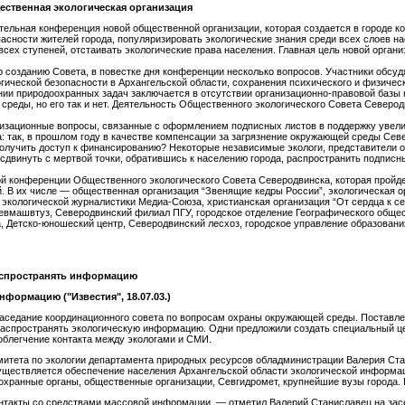
ественная экологическая организация
тельная конференция новой общественной организации, которая создается в городе 
асности жителей города, популяризировать экологические знания среди всех слоев н
сех ступеней, отстаивать экологические права населения. Главная цель новой орган
 созданию Совета, в повестке дня конференции несколько вопросов. Участники обсудят
ической безопасности в Архангельской области, сохранения психического и физическ
нии природоохранных задач заключается в отсутствии организационно-правовой базы 
среды, но его так и нет. Деятельность Общественного экологического Совета Северо
изационные вопросы, связанные с оформлением подписных листов в поддержку увелич
 так, в прошлом году в качестве компенсации за загрязнение окружающей среды Север
получить доступ к финансированию? Некоторые независимые экологи, представители 
 сдвинуть с мертвой точки, обратившись к населению города, распространить подпис
й конференции Общественного экологического Совета Северодвинска, которая пройде
. В их числе — общественная организация “Звенящие кедры России”, экологическая о
 экологической журналистики Медиа-Союза, христианская организация “От сердца к се
вмашвтуз, Северодвинский филиал ПГУ, городское отделение Географического общес
 Детско-юношеский центр, Северодвинский лесхоз, городское управление образовани
распространять информацию
нформацию ("Известия", 18.07.03.)
аседание координационного совета по вопросам охраны окружающей среды. Поставлен
 распространять экологическую информацию. Одни предложили создать специальный це
облегчение контакта между экологами и СМИ.
митета по экологии департамента природных ресурсов обладминистрации Валерия Ста
ществляется обеспечение населения Архангельской области экологической информацие
хранные органы, общественные организации, Севгидромет, крупнейшие вузы города. Е
онтакты со средствами массовой информации, — отметил Валерий Станиславец на зас