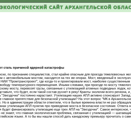
ет стать причиной ядерной катастрофы
ске, по признанию специалистов, стал крайне опасным для проезда тяжеловесных же
с автомобильным мостом, находится на тех же опорах. Мост, введенный в эксплуатаци
 НИИ "Промтранспроект", где когда-то и проектировали мост, наиболее существенным
 свободу температурного перемещения. Иными словами, при проезде по мосту тяжелог
скому мосту, перевозят грузы, связанные с утилизацией атомных подводных лодок, к
авьте, что будет, если такой состав рухнет в реку! Кранты экологии всего региона, 
 "Звездочке" постоянно нарастают. Утилизацию наших АПЛ активно спонсирует Запад.
 главное препятствие для безопасной утилизации? На этот вопрос "МК в Архангельске
. Но в администрации области отметили, что в былые времена власти не раз обращал
нах утилизации АПЛ пунктик про приведение моста в безопасное состояние. Ответа н
 будет финансировать утилизацию еще трех АПЛ на "Звездочке". Самое интересное, чт
о не знают, что главная экологическая проблема, связанная с утилизацией — шатающи
нглийском языке. А то бы мы нашли способ дать канадскому премьеру прочитать о сам