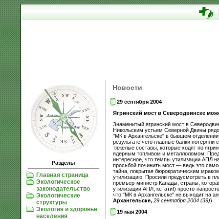
Новости
29 сентября 2004
Ягринский мост в Северодвинске мож
Знаменитый ягринский мост в Северодвин
Никольским устьем Северной Двины рядом 
"МК в Архангельске" в бывшем отделении
результате чего главные балки потеряли
тяжелые составы, которые ходят по ягрин
ядерным топливом и металлоломом. Предст
интересное, что темпы утилизации АПЛ на
Разделы
просьбой починить мост — ведь это самое
тайна, покрытая бюрократическим мраком
Главная страница
утилизацию. Просили предусмотреть в пла
Экологическое
премьер-министр Канады, страны, которая
законодательство
утилизации АПЛ, кстати!) просто-напрост
что "МК в Архангельске" не выходит на а
Экологические
Архангельске,
29 сентября 2004 (39)
)
структуры
Экология и здоровье
19 мая 2004
населения