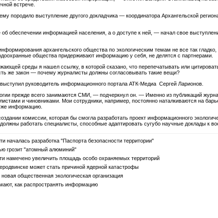
чной встрече.
ему породило выступление другого докладчика — координатора Архангельской регион
е об обеспечении информацией населения, а о доступе к ней, — начал свое выступле
информирования архангельского общества по экологическим темам не все так гладко,
одоохранные общества придерживают информацию у себя, не делятся с партнерами.
ужающей среды я нашел ссылку, в которой сказано, что перепечатывать или цитирова
сть же закон — почему журналисты должны согласовывать такие вещи?
 выступил руководитель информационного портала АТК-Медиа Сергей Ларионов.
гии прежде всего занимаются СМИ, — подчеркнул он. — Именно из публикаций журнал
алистами и чиновниками. Мои сотрудники, например, постоянно наталкиваются на бар
 уже информацию.
создании комиссии, которая бы смогла разработать проект информационного экологич
должны работать специалисты, способные адаптировать сугубо научные доклады к в
ти началась разработка "Паспорта безопасности территории"
ю грозит "атомный алюминий"
ти намечено увеличить площадь особо охраняемых территорий
еродвинске может стать причиной ядерной катастрофы
 новая общественная экологическая организация
мают, как распространять информацию