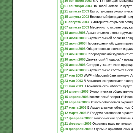
10 сентября 2003
В АГТУ проходит междуна
01 сентября 2003
На Новой Земле не будет 
21 августа 2003
Как остановить экологическ
15 августа 2003
Всемирный фонд дикой прир
11 августа 2003
В Интернете открылся офиц
07 августа 2003
Месячник по охране окружа
18 июля 2003
Архангельские экологи думаю
03 июля 2003
В Архангельской области соз
02 июля 2003
На совещании обсудили проек
30 июня 2003
Общественные экологи издали 
23 июня 2003
Северодвинский журналист ста
10 июня 2003
Депутатский "подарок" к празд
05 июня 2003
Сегодня у защитников природ
02 июня 2003
В Архангельске состоится се
27 мая 2003
WWF и Мировой банк помогут Ар
23 мая 2003
В Архангельск приезжают экспе
21 мая 2003
В Архангельской области будет 
24 апреля 2003
Экологическая общественнос
15 апреля 2003
Космический запрет ("Извест
10 апреля 2003
От кого собираемся охранят
27 марта 2003
В Архангельском областном С
12 марта 2003
В Госдуме заговорили о раке
27 февраля 2003
Экологические проблемы 
21 февраля 2003
Охранять надо не только п
20 февраля 2003
О добыче архангельских 