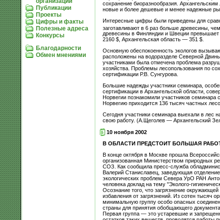
организации
сохранение биоразнообразия. Архангельским
Публикации
новые и более дешевые и менее надежные ры
Проекты
Интересные цифры были приведены для сравн
Цифры и факты
заготавливают в 6 раз больше древесины, че
Полезные адреса
древесины в Финляндии и Швеции превышает д
Конкурсы
2160 $, Архангельская область — 351 $.
Благодарности
Основную обеспокоенность экологов вызывают
Обмен мнениями
расположены на водоразделе Северной Двины 
участниками была отмечена проблема разруше
хозяйства. Проблемы лесопользования по сох
сертификации Р.В. Сунгурова.
Большие надежды участники семинара, особен
сертификации в Архангельской области, сове
Норвегии познакомили участников семинара с
Норвегию приходится 136 тысяч частных лесо
Сегодня участники семинара выехали в лес на
свою работу. (А.Щеголев — Архангельский Зе
10 ноября 2002
В ОБЛАСТИ ПРЕДСТОИТ БОЛЬШАЯ РАБОТ
В конце октября в Москве прошла Всероссийск
организованная Министерством природных ре
СОЗ. Как сообщила пресс-служба обладминис
Валерий Станиславец, заведующая отделение
экологических проблем Севера УрО РАН Антон
человека доклад на тему "Эколого-гигиеничес
Осознание того, что загрязнение окружающей
избавления от загрязнений. Из сотен тысяч о
минимальную группу особо опасных соединени
страны для принятия обобщающего документа, 
Первая группа — это устаревшие и запрещенны
остатков таких веществ, проводятся работы п