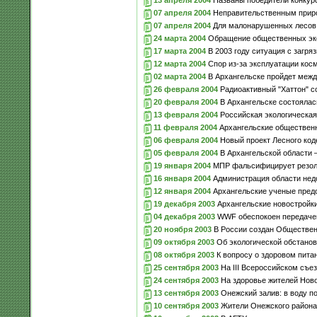
07 апреля 2004
Неправительственным приро
07 апреля 2004
Для малонарушенных лесов в
24 марта 2004
Обращение общественных эко
17 марта 2004
В 2003 году ситуация с загря
12 марта 2004
Спор из-за эксплуатации косм
02 марта 2004
В Архангельске пройдет меж
26 февраля 2004
Радиоактивный "Хаттон" 
20 февраля 2004
В Архангельске состоялас
13 февраля 2004
Российская экологическая
11 февраля 2004
Архангельские общественны
06 февраля 2004
Новый проект Лесного код
05 февраля 2004
В Архангельской области 
19 января 2004
МПР фальсифицирует резолю
16 января 2004
Администрация области нед
12 января 2004
Архангельские ученые предо
19 декабря 2003
Архангельские новостройки
04 декабря 2003
WWF обеспокоен передачей 
20 ноября 2003
В России создан Обществен
09 октября 2003
Об экологической обстанов
08 октября 2003
К вопросу о здоровом пита
25 сентября 2003
На III Всероссийском съез
24 сентября 2003
На здоровье жителей Ново
13 сентября 2003
Онежский залив: в воду п
10 сентября 2003
Жители Онежского района 