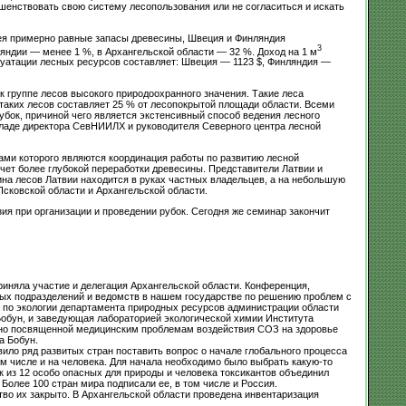
енствовать свою систему лесопользования или не согласиться и искать
ея примерно равные запасы древесины, Швеция и Финляндия
3
яндии — менее 1 %, в Архангельской области — 32 %. Доход на 1 м
луатации лесных ресурсов составляет: Швеция — 1123 $, Финляндия —
 группе лесов высокого природоохранного значения. Такие леса
аких лесов составляет 25 % от лесопокрытой площади области. Всеми
бок, причиной чего является экстенсивный способ ведения лесного
кладе директора СевНИИЛХ и руководителя Северного центра лесной
ми которого являются координация работы по развитию лесной
чет более глубокой переработки древесины. Представители Латвии и
на лесов Латвии находится в руках частных владельцев, а на небольшую
сковской области и Архангельской области.
ия при организации и проведении рубок. Сегодня же семинар закончит
риняла участие и делегация Архангельской области. Конференция,
ых подразделений и ведомств в нашем государстве по решению проблем с
 по экологии департамента природных ресурсов администрации области
обун, и заведующая лабораторией экологической химии Института
енно посвященной медицинским проблемам воздействия СОЗ на здоровье
а Бобун.
ло ряд развитых стран поставить вопрос о начале глобального процесса
ом числе и на человека. Для начала необходимо было выбрать какую-то
 из 12 особо опасных для природы и человека токсикантов объединил
Более 100 стран мира подписали ее, в том числе и Россия.
тво их закрыто. В Архангельской области проведена инвентаризация