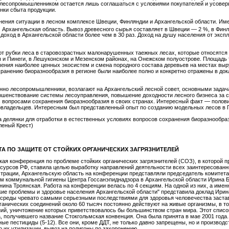
 лесопромышленником остается лишь соглашаться с условиями покупателей и усоверш
нки сбыта продукции.
ения ситуации в лесном комплексе Швеции, Финляндии и Архангельской области. Им
м Архангельская область. Вывоз древесного сырья составляет в Швеции — 2 %, в Финл
оход в Архангельской области более чем в 30 раз. Доход на душу населения от эксп
 рубки леса в старовозрастных малонарушенных таежных лесах, которые относятся к
и Пинеги, в Лешуконском и Мезенском районах, на Онежском полуострове. Площадь т
ния наиболее ценных экосистем и смена породного состава деревьев на местах выру
ранению биоразнообразия в регионе были наиболее полно и конкретно отражены в до
но лесопромышленники, возлагают на Архангельский лесной совет, основными задача
ршенствование системы лесоуправления, повышение доходности лесного бизнеса за с
 вопросами сохранения биоразнообразия в своих странах. Интересный факт — полови
владельцев. Интересным был представленный опыт по созданию модельных лесов в П
 делянки для отработки в естественных условиях вопросов сохранения биоразнообраз
леный Крест)
А ПО ЗАЩИТЕ ОТ СТОЙКИХ ОРГАНИЧЕСКИХ ЗАГРЯЗНИТЕЛЕЙ
ая конференция по проблеме стойких органических загрязнителей (СОЗ), в которой п
сурсов РФ, ставила целью выработку направлений деятельности всех заинтересованн
трации, Архангельскую область на конференции представляли председатель комитета
м коммунальной гигиены Центра Госсанэпиднадзора в Архангельской области Ирина Б
ина Троянская. Работа на конференции велась по 4 секциям. На одной из них, а им
кие проблемы и здоровье населения Архангельской области" представила доклад Ирин
 среды чревато самыми серьезными последствиями для здоровья человечества застави
рганических соединений около 60 тысяч постоянно действуют на живые организмы, в т
й, уничтожение которых приветствовалось бы большинством стран мира. Этот список
получившего название Стокгольмская конвенция. Она была принята в мае 2001 года. 
е пестициды (5-12). Все они, кроме ДДТ, не только давно запрещены, но и производс
о их утилизации, вывоз на полигоны по захоронению.