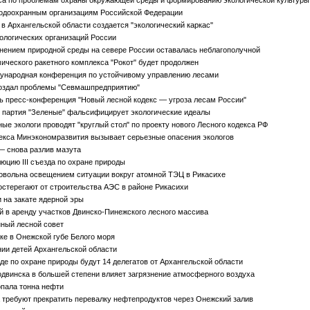
доохранным организациям Российской Федерации
 Архангельской области создается "экологический каркас"
логических организаций России
знением природной среды на севере России оставалась неблагополучной
ического ракетного комплекса "Рокот" будет продолжен
дународная конференция по устойчивому управлению лесами
создал проблемы "Севмашпредприятию"
ь пресс-конференция "Новый лесной кодекс — угроза лесам России"
 партия "Зеленые" фальсифицирует экологические идеалы
е экологи проводят "круглый стол" по проекту нового Лесного кодекса РФ
екса Минэкономразвития вызывает серьезные опасения экологов
— снова разлив мазута
цию III съезда по охране природы
овольна освещением ситуации вокруг атомной ТЭЦ в Рикасихе
стерегают от строительства АЭС в районе Рикасихи
 на закате ядерной эры
в аренду участков Двинско-Пинежского лесного массива
ный лесной совет
ке в Онежской губе Белого моря
нии детей Архангельской области
де по охране природы будут 14 делегатов от Архангельской области
двинска в большей степени влияет загрязнение атмосферного воздуха
опала тонна нефти
требуют прекратить перевалку нефтепродуктов через Онежский залив