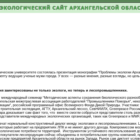
ическом университете состоялась презентация монографии "Проблемы экологии Арханг
лепту ведущие ученые мужи города. У всех — разные мнения, разные взгляды, но цел
ия заинтересованы не только экологи, но теперь и лесопромышленники.
ту международный семинар “Методические аспекты сохранения биологического разноо
нгельская межотраслевая ассоциация работодателей “Промышленники Поморья”, неко
икации”, российский программный офис Всемирного Фонда Дикой Природы. Участники:
троительная экспедиция, АГТУ, Архангельский лесхоз, СевНИИЛХ, Greenpeace России,
казывает сам факт того, что вместе смогли собраться представители столь разн
едставители международных экологических организаций, таких как Greenpeace и WW
начат нормальный конструктивный диалог между экологами и лесопромышленниками. 
 которые работают на предприятиях ЛПК и не имеют другого дохода. Компромиссом мож
ологические потребности территорий. Инструментом устойчивого лесопользования д
 покупатели лесопродукции сейчас объединены в потребительские группы компаний, 
ском предприятий Архангельской области на рынок Запада. Рынок сам диктует услов