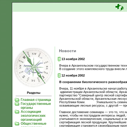
Новости
13 ноября 2002
Вчера в Архангельском государственном техн
В создание этого комплексного труда внесли 
12 ноября 2002
В сохранении биологического разнообраз
Вчера, 11 ноября в Архангельске начал рабо
администрации Архангельской области, Арха
Разделы
партнерство “Северный центр лесной сертиф
Архангельской области, Архангельская лесоус
Главная страница
Республики Коми. Уникальность семинара до
Государственные
осваивающие лесные ресурсы, с другой — пр
органы
Ассоциация
Главное достижение семинара — это то, что 
нужно, чтобы не пострадали интересы людей,
экологических
учитываются экономические, социальные и эк
организаций
сертификация лесной продукции. Крупнейшие
Общественные
сертификация становится своеобразным пропу