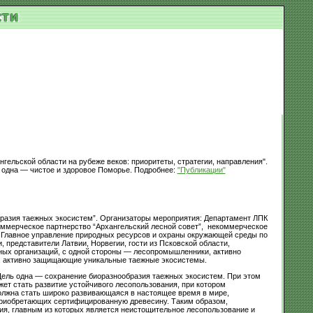
ельской области на рубеже веков: приоритеты, стратегии, направления".
ь одна — чистое и здоровое Поморье. Подробнее:
"Публикации"
бразия таежных экосистем”. Организаторы мероприятия: Департамент ЛПК
ммерческое партнерство “Архангельский лесной совет”, некоммерческое
 Главное управление природных ресурсов и охраны окружающей среды по
 представители Латвии, Норвегии, гости из Псковской области,
ых организаций, с одной стороны — лесопромышленники, активно
F, активно защищающие уникальные таежные экосистемы.
Цель одна — сохранение биоразнообразия таежных экосистем. При этом
ет стать развитие устойчивого лесопользования, при котором
олжна стать широко развивающаяся в настоящее время в мире,
приобретающих сертифицированную древесину. Таким образом,
ия, главным из которых является неистощительное лесопользование и