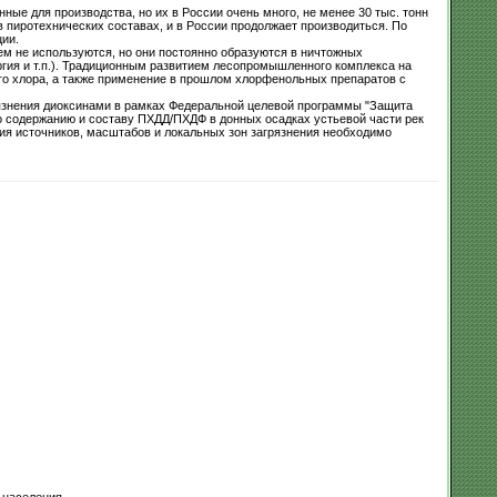
ые для производства, но их в России очень много, не менее 30 тыс. тонн
в пиротехнических составах, и в России продолжает производиться. По
ии.
ем не используются, но они постоянно образуются в ничтожных
гия и т.п.). Традиционным развитием лесопромышленного комплекса на
о хлора, а также применение в прошлом хлорфенольных препаратов с
рязнения диоксинами в рамках Федеральной целевой программы "Защита
о содержанию и составу ПХДД/ПХДФ в донных осадках устьевой части рек
ия источников, масштабов и локальных зон загрязнения необходимо
 населения