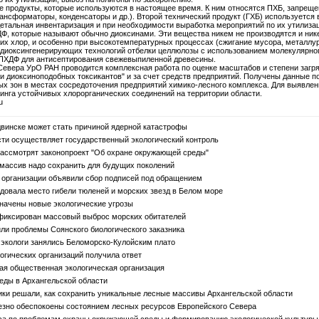
продукты, которые используются в настоящее время. К ним относятся ПХБ, запрещенн
рансформаторы, конденсаторы и др.). Второй технический продукт (ГХБ) используется 
етальная инвентаризация и при необходимости выработка мероприятий по их утилизац
ДФ, которые называют обычно диоксинами. Эти вещества никем не производятся и ник
х хлор, и особенно при высокотемпературных процессах (сжигание мусора, металлур
 диоксингенерирующих технологий отбелки целлюлозы с использованием молекулярног
ХДФ для антисептирования свежевыпиленной древесины.
 Севера УрО РАН проводится комплексная работа по оценке масштабов и степени заг
и диоксиноподобных токсикантов" и за счет средств предприятий. Получены данные п
ых зон в местах сосредоточения предприятий химико-лесного комплекса. Для выявлен
инга устойчивых хлорорганических соединений на территории области.
u
винске может стать причиной ядерной катастрофы
сти осуществляет государственный экологический контроль
ассмотрят законопроект "Об охране окружающей среды"
массив надо сохранить для будущих поколений
организации объявили сбор подписей под обращением
вала место гибели тюленей и морских звезд в Белом море
начены новые экологические угрозы
фиксирован массовый выброс морских обитателей
ли проблемы Соянского биологического заказника
экологи занялись Беломорско-Кулойским плато
гических организаций получила ответ
ая общественная экологическая организация
еды в Архангельской области
и решали, как сохранить уникальные лесные массивы Архангельской области
езно обеспокоены состоянием лесных ресурсов Европейского Севера
са по проблемам охраны окружающей среды и формированию экологической культуры