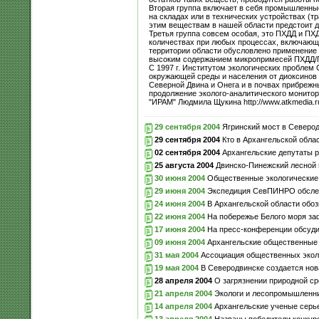
Вторая группа включает в себя промышленные 
на складах или в технических устройствах (т
этим веществам в нашей области предстоит д
Третья группа совсем особая, это ПХДД и ПХ
количествах при любых процессах, включающи
территории области обусловлено применение
высоким содержанием микропримесей ПХДД/П
С 1997 г. Институтом экологических проблем
окружающей среды и населения от диоксинов 
Северной Двина и Онега и в почвах прибрежн
продолжение эколого-аналитического монитор
"ИРАМ" Людмила Щукина http://www.atkmedia.r
29 сентября 2004
Ягринский мост в Северод
29 сентября 2004
Кто в Архангельской обла
02 сентября 2004
Архангельские депутаты р
25 августа 2004
Двинско-Пинежский лесной 
30 июня 2004
Общественные экологические 
29 июня 2004
Экспедиция СевПИНРО обследо
24 июня 2004
В Архангельской области обоз
22 июня 2004
На побережье Белого моря за
17 июня 2004
На пресс-конференции обсуди
09 июня 2004
Архангельские общественные 
31 мая 2004
Ассоциация общественных эколо
19 мая 2004
В Северодвинске создается нов
28 апреля 2004
О загрязнении природной ср
21 апреля 2004
Экологи и лесопромышленник
14 апреля 2004
Архангельские ученые серь
13 апреля 2004
Названы победители конкур