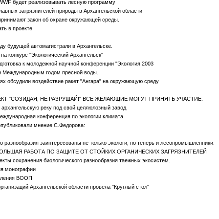
 WWF будет реализовывать лесную программу
лавных загрязнителей природы в Архангельской области
принимают закон об охране окружающей среды.
ть в проекте
ду будущей автомагистрали в Архангельске.
на конкурс "Экологический Архангельск"
дготовка к молодежной научной конференции "Экология 2003
 Международным годом пресной воды.
х обсудили воздействие ракет "Ангара" на окружающую среду
Т "СОЗИДАЯ, НЕ РАЗРУШАЙ!" ВСЕ ЖЕЛАЮЩИЕ МОГУТ ПРИНЯТЬ УЧАСТИЕ.
архангельскую реку под свой целлюлозный завод.
еждународная конференция по экологии климата
опубликовали мнение С.Федорова:
о разнообразия заинтересованы не только экологи, но теперь и лесопромышленники.
ОЛЬШАЯ РАБОТА ПО ЗАЩИТЕ ОТ СТОЙКИХ ОРГАНИЧЕСКИХ ЗАГРЯЗНИТЕЛЕЙ
екты сохранения биологического разнообразия таежных экосистем.
ия монографии
еления ВООП
рганизаций Архангельской области провела "Круглый стол"