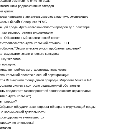
родный семинар по очистке воды
могильника радиоактивных отходов
ий кризис
оды направил в архангельские леса научную экспедицию
иальный сайт Северного УГМС
ющей среды Архангельской области продлен до 1 сентября
т, как распространять информацию
дан Общественный экологический совет
т строительства Архангельской атомной ТЭЦ
сборник "Экологические риски: проблемы, решения"
л лауреатом экологического конкурса
нику экологов
ы праздник
минар по проблемам старовозрастных лесов
хангельской области в лесной сертификации
рты Всемирного фонда дикой природы, Мирового банка и IFC
создана система контроля радиационной обстановки
ть предлагает законопроект об экологическом страховании
ия в Архангельске")
ь природу?
обрании обсудили законопроект об охране окружающей среды
тно-космической деятельности
космодрома не уменьшаются
рироду, но и человека!
алмазов