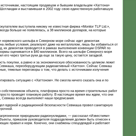
м источникам, настоящим продавцом и бывшим владельцем «Хаттона»
 Шотландии и выставившая в 2002 году свою единственную работавшую
купателем выступила никому не известная фирма «Monitor TLP Ltd.»,
икогда больше не появлялась, а 38 миллионов долларов, на которые
к» норвежского шельфа в Северном море сейчас идет демонтаж
на любые условия, реализуют даже на металлолом, лишь бы избавиться от
од, их демонтаж проводится в рамках выполнения конвенции OSPAR по
атформы оценивается в $40 миллионов. Всего на шельфе Северного моря
го через третьи руки да еще за такую цену, остается загадкой.
ость покупки, а равно и за экономическую обоснованность целиком лежит
им Севмаша, переоборудующим радиоактивный «Хаттон». Сейчас Севмаш
ные, тяжелые переговоры о том, что делать с источниками излучения
ировать ситуацию с «Хаттоном». Не смогла ничего сказать она и по
я собственником объекта, платформа просто на время строительных работ
просто проводят плановую работу. В настоящее время мы ждем, что они
к, Севмаш всегда выполняет наши предписания.
отдел ядерной и радиационной безопасности Севмаша провел санитарную
урочной.
е, загрязненное природными радионуклидами, — рассказал «Известиям»
объекты, приказом руководителя подразделения должен быть отнесен к
вующих правил и норм. Конечно, они снабжены спецодеждой и работают