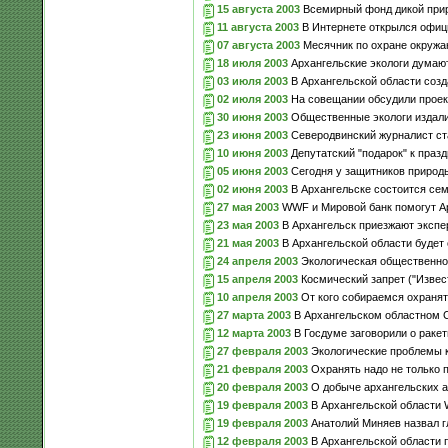
15 августа 2003
Всемирный фонд дикой прир
11 августа 2003
В Интернете открылся офиц
07 августа 2003
Месячник по охране окружа
18 июля 2003
Архангельские экологи думаю
03 июля 2003
В Архангельской области соз
02 июля 2003
На совещании обсудили проек
30 июня 2003
Общественные экологи издали 
23 июня 2003
Северодвинский журналист ста
10 июня 2003
Депутатский "подарок" к празд
05 июня 2003
Сегодня у защитников природ
02 июня 2003
В Архангельске состоится се
27 мая 2003
WWF и Мировой банк помогут Ар
23 мая 2003
В Архангельск приезжают экспе
21 мая 2003
В Архангельской области будет 
24 апреля 2003
Экологическая общественнос
15 апреля 2003
Космический запрет ("Извест
10 апреля 2003
От кого собираемся охранят
27 марта 2003
В Архангельском областном С
12 марта 2003
В Госдуме заговорили о раке
27 февраля 2003
Экологические проблемы 
21 февраля 2003
Охранять надо не только п
20 февраля 2003
О добыче архангельских 
19 февраля 2003
В Архангельской области
19 февраля 2003
Анатолий Миняев назвал г
12 февраля 2003
В Архангельской области 