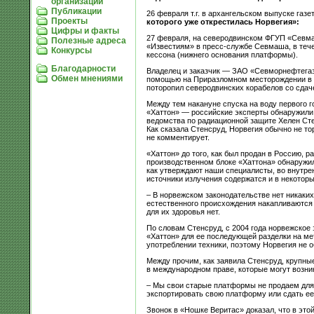
организации
Публикации
26 февраля т.г. в архангельском выпуске га
Проекты
которого уже открестилась Норвегия»:
Цифры и факты
27 февраля, на северодвинском ФГУП «Севма
Полезные адреса
«Известиям» в пресс-службе Севмаша, в тече
Конкурсы
кессона (нижнего основания платформы).
Благодарности
Владелец и заказчик — ЗАО «Севморнефтегаз»
Обмен мнениями
помощью на Приразломном месторождении в Пе
поторопил северодвинских корабелов со сдаче
Между тем накануне спуска на воду первого 
«Хаттон» — российские эксперты обнаружили 
ведомства по радиационной защите Хелен Сте
Как сказала Стенсруд, Норвегия обычно не то
не комментирует.
«Хаттон» до того, как был продан в Россию, 
производственном блоке «Хаттона» обнаружил
как утверждают наши специалисты, во внутрен
источники излучения содержатся и в некотор
– В норвежском законодательстве нет никаки
естественного происхождения накапливаются 
для их здоровья нет.
По словам Стенсруд, с 2004 года норвежское 
«Хаттон» для ее последующей разделки на ме
употреблении техники, поэтому Норвегия не о
Между прочим, как заявила Стенсруд, крупн
в международном праве, которые могут возник
– Мы свои старые платформы не продаем для
экспортировать свою платформу или сдать ее 
Звонок в «Ношке Веритас» доказал, что в это