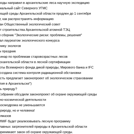
оды направил в архангельские леса научную экспедицию
иальный сайт Северного УГМС
ющей среды Архангельской области продлен до 1 сентября
т, как распространять информацию
дан Общественный экологический совет
т строительства Архангельской атомной ТЭЦ
сборник "Экологические риски: проблемы, решения"
л лауреатом экологического конкурса
нику экологов
ы праздник
минар по проблемам старовозрастных лесов
хангельской области в лесной сертификации
рты Всемирного фонда дикой природы, Мирового банка и IFC
создана система контроля радиационной обстановки
ть предлагает законопроект об экологическом страховании
ия в Архангельске")
ь природу?
обрании обсудили законопроект об охране окружающей среды
тно-космической деятельности
космодрома не уменьшаются
рироду, но и человека!
алмазов
 WWF будет реализовывать лесную программу
лавных загрязнителей природы в Архангельской области
принимают закон об охране окружающей среды.