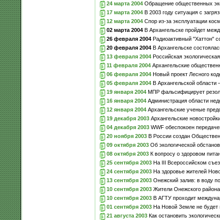
24 марта 2004
Обращение общественных эко
17 марта 2004
В 2003 году ситуация с загря
12 марта 2004
Спор из-за эксплуатации косм
02 марта 2004
В Архангельске пройдет меж
26 февраля 2004
Радиоактивный "Хаттон" 
20 февраля 2004
В Архангельске состоялас
13 февраля 2004
Российская экологическая
11 февраля 2004
Архангельские общественны
06 февраля 2004
Новый проект Лесного код
05 февраля 2004
В Архангельской области 
19 января 2004
МПР фальсифицирует резолю
16 января 2004
Администрация области нед
12 января 2004
Архангельские ученые предо
19 декабря 2003
Архангельские новостройки
04 декабря 2003
WWF обеспокоен передачей 
20 ноября 2003
В России создан Обществен
09 октября 2003
Об экологической обстанов
08 октября 2003
К вопросу о здоровом пита
25 сентября 2003
На III Всероссийском съез
24 сентября 2003
На здоровье жителей Ново
13 сентября 2003
Онежский залив: в воду п
10 сентября 2003
Жители Онежского района 
10 сентября 2003
В АГТУ проходит междуна
01 сентября 2003
На Новой Земле не будет 
21 августа 2003
Как остановить экологическ