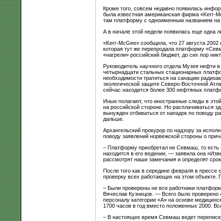
Кроме того, совсем недавно появилась инфо
была известная американская фирма «Kerr-M
там платформу с одноименным названием на 
А в начале этой недели появилась еще одна
«Kerr-McGee» сообщила, что 27 августа 2002
которая тут же перепродала платформу «Севмо
«нагрели» российский бюджет, до сих пор никт
Руководитель научного отдела Музея нефти в
четырнадцати стальных стационарных платфор
необходимости тратиться на санацию радиоак
экологической защите Северо-Восточной Атлан
сейчас находится более 300 нефтяных платфо
Иные полагают, что иностранные следы в этой
на российской стороне. Но расплачиваться 
вынужден отбиваться от нападок по поводу ра
дальше.
Архангельский прокурор по надзору за испол
поводу заявлений норвежской стороны о прич
– Платформу приобретал не Севмаш, то есть 
находится в его ведении, — заявила она «Из
рассмотрят наши замечания и определят срок
После того как в середине февраля в прессе
проверку всех работающих на этом объекте. П
– Были проверены не все работники платформы
Вячеслав Кузнецов. — Всего было проверено 4
персоналу категории «А» на основе медицинск
1700 часов в год вместо положенных 2000. В
– В настоящее время Севмаш ведет переписку