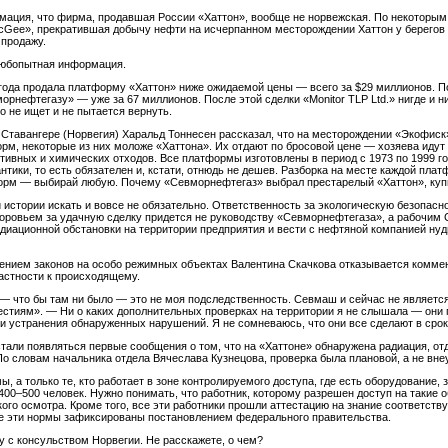
рмация, что фирма, продавшая России «Хаттон», вообще не норвежская. По некоторы
cGee», прекратившая добычу нефти на исчерпанном месторождении Хаттон у берегов
продажу.
 любопытная информация.
 года продала платформу «Хаттон» ниже ожидаемой цены — всего за $29 миллионов. По
рнефтегазу» — уже за 67 миллионов. После этой сделки «Monitor TLP Ltd.» нигде и н
о не ищет и не пытается вернуть.
 Ставангере (Норвегия) Харальд Тоннесен рассказал, что на месторождении «Экофис
м, некоторые из них моложе «Хаттона». Их отдают по бросовой цене — хозяева идут 
тивных и химических отходов. Все платформы изготовлены в период с 1973 по 1999 г
тики, то есть обязателен и, кстати, отнюдь не дешев. Разборка на месте каждой пл
рм — выбирай любую. Почему «Севморнефтегаз» выбрал престарелый «Хаттон», купил е
 истории искать и вовсе не обязательно. Ответственность за экологическую безопасн
здоровьем за удачную сделку придется не руководству «Севморнефтегаза», а рабоч
диационной обстановки на территории предприятия и вести с нефтяной компанией нуд
нением законов на особо режимных объектах Валентина Скачкова отказывается коммент
астности к происходящему.
— что бы там ни было — это не моя подследственность. Севмаш и сейчас не являетс
вестиям». — Ни о каких дополнительных проверках на территории я не слышала — они 
и устранения обнаруженных нарушений. Я не сомневаюсь, что они все сделают в сро
 стали появляться первые сообщения о том, что на «Хаттоне» обнаружена радиация, 
о словам начальника отдела Вячеслава Кузнецова, проверка была плановой, а не вне
, а только те, кто работает в зоне контролируемого доступа, где есть оборудовани
00–500 человек. Нужно понимать, что работник, которому разрешен доступ на такие 
ого осмотра. Кроме того, все эти работники прошли аттестацию на знание соответст
се эти нормы зафиксированы постановлением федерального правительства.
 с консульством Норвегии. Не расскажете, о чем?