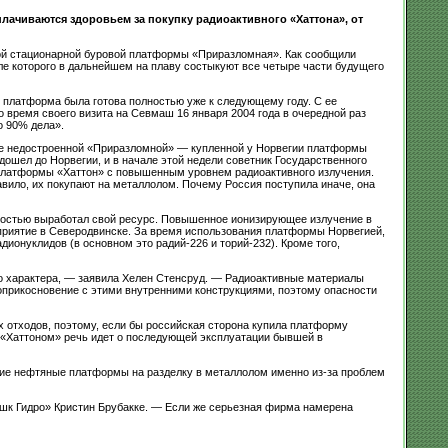
лачиваются здоровьем за покупку радиоактивного «Хаттона», от
кой стационарной буровой платформы «Приразломная». Как сообщили
ле которого в дальнейшем на плаву состыкуют все четыре части будущего
 платформа была готова полностью уже к следующему году. С ее
время своего визита на Севмаш 16 января 2004 года в очередной раз
о 90% дела».
еще недостроенной «Приразломной» — купленной у Норвегии платформы
ошел до Норвегии, и в начале этой недели советник Государственного
 платформы «Хаттон» с повышенным уровнем радиоактивного излучения.
авило, их покупают на металлолом. Почему Россия поступила иначе, она
полностью выработал свой ресурс. Повышенное ионизирующее излучение в
дприятие в Северодвинске. За время использования платформы Норвегией,
ионуклидов (в основном это радий-226 и торий-232). Кроме того,
го характера, — заявила Хелен Стенсруд. — Радиоактивные материалы
оприкосновение с этими внутренними конструкциями, поэтому опасности
х отходов, поэтому, если бы российская сторона купила платформу
с «Хаттоном» речь идет о последующей эксплуатации бывшей в
шие нефтяные платформы на разделку в металлолом именно из-за проблем
шк Гидро» Кристин Брубакке. — Если же серьезная фирма намерена