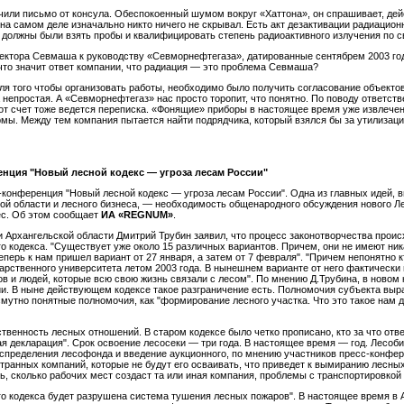
чили письмо от консула. Обеспокоенный шумом вокруг «Хаттона», он спрашивает, дейс
 на самом деле изначально никто ничего не скрывал. Есть акт дезактивации радиацио
должны были взять пробы и квалифицировать степень радиоактивного излучения по с
ректора Севмаша к руководству «Севморнефтегаза», датированные сентябрем 2003 год
что значит ответ компании, что радиация — это проблема Севмаша?
 Для того чтобы организовать работы, необходимо было получить согласование объек
 непростая. А «Севморнефтегаз» нас просто торопит, что понятно. По поводу ответс
от счет тоже ведется переписка. «Фонящие» приборы в настоящее время уже извлече
мы. Между тем компания пытается найти подрядчика, который взялся бы за утилизаци
енция "Новый лесной кодекс — угроза лесам России"
-конференция "Новый лесной кодекс — угроза лесам России". Одна из главных идей, 
й области и лесного бизнеса, — необходимость общенародного обсуждения нового Лес
ес. Об этом сообщает
ИА «REGNUM»
.
Архангельской области Дмитрий Трубин заявил, что процесс законотворчества происх
о кодекса. "Существует уже около 15 различных вариантов. Причем, они не имеют ни
еперь к нам пришел вариант от 27 января, а затем от 7 февраля". "Причем непонятно к
рственного университета летом 2003 года. В нынешнем варианте от него фактически ни
нов и людей, которые всю свою жизнь связали с лесом". По мнению Д.Трубина, в ново
 В ныне действующем кодексе такое разграничение есть. Полномочия субъекта выраж
мутно понятные полномочия, как "формирование лесного участка. Что это такое нам 
твенность лесных отношений. В старом кодексе было четко прописано, кто за что отв
ая декларация". Срок освоение лесосеки — три года. В настоящее время — год. Лесоб
аспределения лесофонда и введение аукционного, по мнению участников пресс-конферен
странных компаний, которые не будут его осваивать, что приведет к вымиранию лесны
, сколько рабочих мест создаст та или иная компания, проблемы с транспортировкой 
го кодекса будет разрушена система тушения лесных пожаров". В настоящее время в А