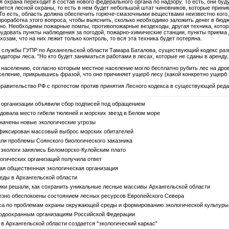
я охрана переходит в состав нового федерального органа по надзору. То есть, они б
ется лесной охраны, то есть в нем будет небольшой штат чиновников, которые прини
То есть, область должна обеспечить горюче-смазочными веществами неизвестно кого,
оработка этого вопроса, чтобы выяснить, сколько необходимо заложить денег в бюдже
тно. Необходимы пожарные помпы, противопожарные вездеходы, другая техника, котор
удовать пункты наблюдения за погодой, пожарно-химические станции, пункты приема д
озам, что на них лежит только контроль, то вся эта техника будет потеряна.
ой службы ГУПР по Архангельской области Тамара Баталова, существующий кодекс ра
аторы леса. "Но кто будет заниматься работами в лесах, которые не сданы в аренду,
населению, согласно которым местное население могло бесплатно рубить лес на дров
селение, прикрывшись фразой, что оно причиняет ущерб лесу (какой конкретно ущерб н
равительство РФ с протестом против принятия Лесного кодекса в существующей реда
организации объявили сбор подписей под обращением
вала место гибели тюленей и морских звезд в Белом море
начены новые экологические угрозы
фиксирован массовый выброс морских обитателей
ли проблемы Соянского биологического заказника
экологи занялись Беломорско-Кулойским плато
гических организаций получила ответ
ая общественная экологическая организация
еды в Архангельской области
и решали, как сохранить уникальные лесные массивы Архангельской области
езно обеспокоены состоянием лесных ресурсов Европейского Севера
са по проблемам охраны окружающей среды и формированию экологической культуры
доохранным организациям Российской Федерации
 Архангельской области создается "экологический каркас"