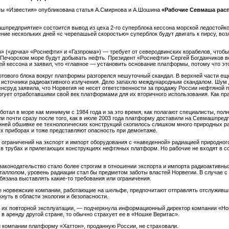
зеты «Известия» опубликована статья А.Смирнова и А.Шошина
«Рабочие Севмаша расп
шпредприятие» состоится вывод из цеха 2-го суперблока кессона морской ледостой
ние нескольких дней «с черепашьей скоростью» суперблок будут двигать к пирсу, воз
 («дочка» «Роснефти» и «Газпрома») — требует от северодвинских корабелов, чтобы
чорском море будут добывать нефть. Президент «Роснефти» Сергей Богданчиков во 
й кессона и заявил, что «главное — установить основание платформы, потому что эт
готового блока вокруг платформы разгорелся нешуточный скандал. В верхней части 
источники радиоактивного излучения. Дело запахло международным скандалом. Шум д
нсруд заявила, что Норвегия не несет ответственности за продажу России нефтяной
ргует отработавшими свой век платформами для их вторичного использования. Как пр
работал в море как минимум с 1984 года и за это время, как полагают специалисты, 
и почти сразу после того, как в июле 2003 года платформу доставили на Севмашпре
ней обшивке ее технологических конструкций скопилось слишком много природных рад
ых приборах и тоже представляют опасность при демонтаже.
х ограничений на экспорт и импорт оборудования с «наведенной» радиацией природно
в трубах и прилегающих конструкциях нефтяных платформ. Но рабочие не входят в с
законодательство стало более строгим в отношении экспорта и импорта радиоактивны
таллолом, уровень радиации стал бы предметом заботы властей Норвегии. В случае 
бязана выставлять какие-то требования или ограничения.
ые норвежские компании, работающие на шельфе, предпочитают отправлять отслужив
нуть в области экологии и безопасности.
 их повторной эксплуатации, — подчеркнула информационный директор компании «Но
в аренду другой стране, то обычно страхует ее в «Ношке Веритас».
й компании платформу «Хаттон», проданную России, не страховали.