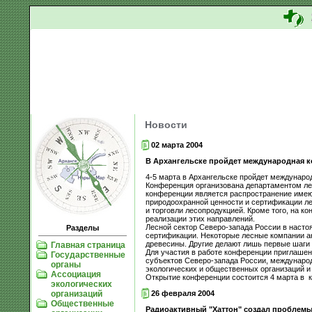
Новости
02 марта 2004
В Архангельске пройдет международная 
4-5 марта в Архангельске пройдет междунаро
Конференция организована департаментом л
конференции является распространение имеющ
природоохранной ценности и сертификации ле
и торговли лесопродукцией. Кроме того, на к
реализации этих направлений.
Лесной сектор Северо-запада России в настоя
Разделы
сертификации. Некоторые лесные компании ак
древесины. Другие делают лишь первые шаги 
Главная страница
Для участия в работе конференции приглашен
Государственные
субъектов Северо-запада России, международ
органы
экологических и общественных организаций и
Ассоциация
Открытие конференции состоится 4 марта в к
экологических
26 февраля 2004
организаций
Общественные
Радиоактивный "Хаттон" создал проблем