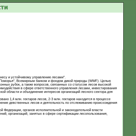
знесу и устойчивому управлению лесами".
 Поморья", Всемирным банком и фондом дикой природы (WWF). Целью
нных рубок, а также вопросов, связанных со статусом лесов высокой
имодействия в сфере ответственного управления лесами, инвестирования
кой области и объединение интересов организаций лесного сектора для
но 1,4 млн. гектаров лесов, 2-3 млн. гектаров находится в процессе
нение девственных лесов и деятельность по отслеживанию происхождения
й Федерации, органов исполнительной и законодательной власти
ний, организаций, занятых в сфере сертификации лесопользования,