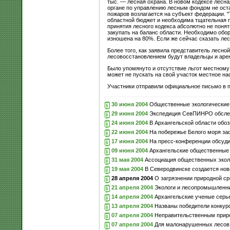
тыс. — лесная охрана. В новом кодексе лесна
органе по управлению лесным фондом не оста
пожаров возлагается на субъект федерации. "
областной бюджет и необходима тщательная пр
принятия лесного кодекса абсолютно не поня
закупать на баланс области. Необходимо обор
изношена на 80%. Если же сейчас сказать лесх
Более того, как заявила представитель лесн
лесовосстановлением будут владельцы и аренд
Было упомянуто и отсутствие льгот местному 
может не пускать на свой участок местное на
Участники отправили официальное письмо в п
30 июня 2004
Общественные экологические 
29 июня 2004
Экспедиция СевПИНРО обследо
24 июня 2004
В Архангельской области обоз
22 июня 2004
На побережье Белого моря за
17 июня 2004
На пресс-конференции обсуди
09 июня 2004
Архангельские общественные 
31 мая 2004
Ассоциация общественных эколо
19 мая 2004
В Северодвинске создается нов
28 апреля 2004
О загрязнении природной ср
21 апреля 2004
Экологи и лесопромышленник
14 апреля 2004
Архангельские ученые серь
13 апреля 2004
Названы победители конкур
07 апреля 2004
Неправительственным приро
07 апреля 2004
Для малонарушенных лесов в