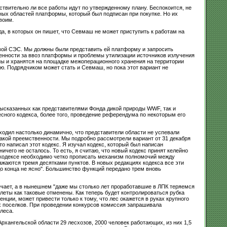
твительно ли все работы идут по утвержденному плану. Беспокоится, не
нных областей платформы, который был подписан при покупке. Но их
воим.
а, в которых он пишет, что Севмаш не может приступить к работам на
товой СЭС. Мы должны были представить ей платформу и запросить
твенности за ввоз платформы и проблемы утилизации источников излучения
ны и хранятся на площадке межоперационного хранения на территории
ю. Подрядчиком может стать и Севмаш, но пока этот вариант не
высказанных как представителями Фонда дикой природы WWF, так и
ного кодекса, более того, проведение референдума по некоторым его
одил настолько динамично, что представители области не успевали
какой преемственности. Мы подробно рассмотрели вариант от 31 декабря
то написал этот кодекс. Я изучал кодекс, который был написан
чего не осталось. То есть, я считаю, что новый кодекс принят келейно
м кодексе необходимо четко прописать механизм полномочий между
аются тремя десятками пунктов. В новых редакциях кодекса все эти
до конца не ясно". Большинство функций передано трем вновь
ечает, а в нынешнем "даже мы столько лет проработавшие в ЛПК теряемся
илеты как таковые отменены. Как теперь будет контролироваться рубка
ции, может привести только к тому, что лес окажется в руках крупного
х поселков. При проведении конкурсов комиссия запрашивала
леса.
рхангельской области 29 лесхозов, 2000 человек работающих, из них 1,5