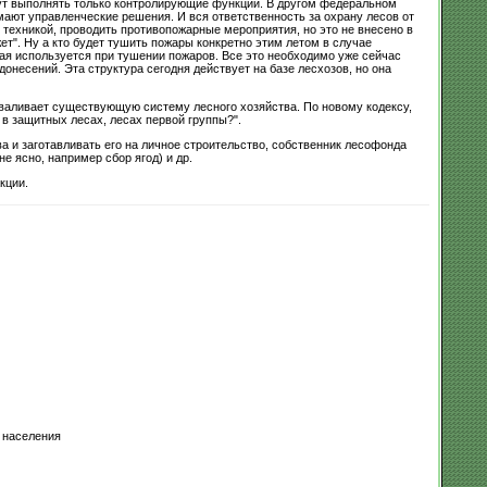
удут выполнять только контролирующие функции. В другом федеральном
мают управленческие решения. И вся ответственность за охрану лесов от
 техникой, проводить противопожарные мероприятия, но это не внесено в
т". Ну а кто будет тушить пожары конкретно этим летом в случае
ая используется при тушении пожаров. Все это необходимо уже сейчас
онесений. Эта структура сегодня действует на базе лесхозов, но она
зваливает существующую систему лесного хозяйства. По новому кодексу,
 в защитных лесах, лесах первой группы?".
а и заготавливать его на личное строительство, собственник лесофонда
е ясно, например сбор ягод) и др.
кции.
 населения