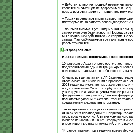
– Действительно, на прошлой неделе мы полу
коснется ли этот шум их доброго имени. Ведь
нормативы отличаются от наших, поэтому мы 
– Тогда что означают письма заместителя ди
платформе из-за запрета санэпиднадзора? И 
– Да, были письма. Суть, видимо, вот в чем.
заключение о ее безопасности. Процедура эта
мы с компанией действительно спорим. На эт
завода. Там соблюдаются все санитарные нор
рассматривается.
20 февраля 2004
В Архангельске состоялась пресс-конфер
19 февраля в Архангельске состоялась пресс
представителями администрации Архангельско
положениям, например, о собственности на л
Специалист департамента ЛПК администрации 
отслеживать все изменения в проектах Лесног
2003 года и написали по нему заключение. А т
представителями Санкт-Петербургского госуда
узкой группой людей без учета мнений регио
федеральным центром и субъектом федерации.
полномочия убраны. "Остались только такие с
создаваемым федеральным органам.
Также архангелогородцы выступили за преемс
от всех этих нововведений". Например, "лесн
леса, пока не понятно. Отмена конкурсного р
бизнеса из Москвы и Санкт-Петербурга и ино
инвестиционные планы компаний, учитывалось
"И самое главное, при введении нового Лесно