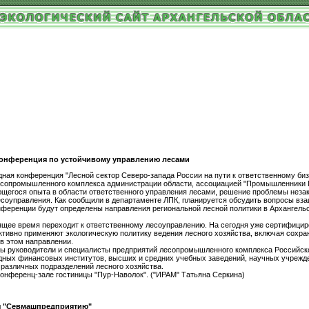
конференция по устойчивому управлению лесами
дная конференция "Лесной сектор Северо-запада России на пути к ответственному би
есопромышленного комплекса администрации области, ассоциацией "Промышленники
егося опыта в области ответственного управления лесами, решение проблемы незако
соуправления. Как сообщили в департаменте ЛПК, планируется обсудить вопросы вза
онференции будут определены направления региональной лесной политики в Архангельс
щее время переходит к ответственному лесоуправлению. На сегодня уже сертифицирова
тивно применяют экологическую политику ведения лесного хозяйства, включая сохра
в этом направлении.
ы руководители и специалисты предприятий лесопромышленного комплекса Российско
ных финансовых институтов, высших и средних учебных заведений, научных учрежде
 различных подразделений лесного хозяйства.
онференц-зале гостиницы "Пур-Наволок". ("ИРАМ" Татьяна Серкина)
ы "Севмашпредприятию"