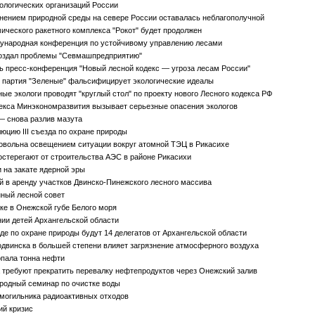
логических организаций России
знением природной среды на севере России оставалась неблагополучной
ического ракетного комплекса "Рокот" будет продолжен
дународная конференция по устойчивому управлению лесами
создал проблемы "Севмашпредприятию"
ь пресс-конференция "Новый лесной кодекс — угроза лесам России"
 партия "Зеленые" фальсифицирует экологические идеалы
е экологи проводят "круглый стол" по проекту нового Лесного кодекса РФ
екса Минэкономразвития вызывает серьезные опасения экологов
— снова разлив мазута
цию III съезда по охране природы
овольна освещением ситуации вокруг атомной ТЭЦ в Рикасихе
стерегают от строительства АЭС в районе Рикасихи
 на закате ядерной эры
в аренду участков Двинско-Пинежского лесного массива
ный лесной совет
ке в Онежской губе Белого моря
нии детей Архангельской области
де по охране природы будут 14 делегатов от Архангельской области
двинска в большей степени влияет загрязнение атмосферного воздуха
опала тонна нефти
требуют прекратить перевалку нефтепродуктов через Онежский залив
родный семинар по очистке воды
могильника радиоактивных отходов
ий кризис