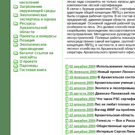
лесах надо сохранять не только запасы д
населения
компонентом лесной сертификации.
Загрязнение
В связи с бурным развитием FSC-сертифик
окружающей среды
адаптации общей концепции ЛВПЦ к региона
Экологическая
была создана рабочая группа. В ее соста
экспертиза и оценка
предприятий, администрации области, реги
организаций. Основной задачей рабочей г
Ресурсы
особенности леса. Это должно способствов
Архангельской
скорейшему прохождению лесозаготовител
области
лесоуправления. Методическое руководство
Проекты и конкурсы
лесоустроителей. Полевые работы показали
Позиция
непосредственно самой методики, группой 
Экологическое
концепцию ЛВПЦ, в частности, в него вош
лесного хозяйства по Архангельской облас
просвещение
секретарь Архангельского проектного офи
Каталог ссылок на
экосайты
О проекте
Партнеры
02 декабря 2004
Использование лесных 
Гостевая книга
06 февраля 2004
Новый проект Лесного
19 февраля 2004
В Архангельске состо
14 апреля 2004
Архангельские ученые 
21 апреля 2004
Экологи и лесопромышл
25 августа 2004
Двинско-Пинежский лес
01 декабря 2004
Что такое FSC сертиф
13 апреля 2005
Лес не любит плохих хо
19 апреля 2005
Взгляд WWF на проблем
22 апреля 2005
Архангельская область
25 декабря 2004
Forest.ru — Все о Росс
27 декабря 2004
Общественные организ
28 декабря 2004
Интервью Сергея Лялюш