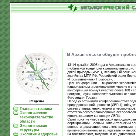
В Архангельске обсудят проб
13-14 декабря 2005 года в Архангельске с
глобальной концепции к региональным си
дикой природы (WWF), Всемирный банк, Ап
хозяйства МПР РФ, Российский офис Лесног
«Промышленники Поморья».
Цель конференции — выработка экологичес
национальном и региональном уровне с уче
конференции примут участие более 100 че
центров, науки, неправительственных эколо
Финляндии, Грузии.
Перед участниками конференции стоят зад
Разделы
природоохранной ценности (ЛВПЦ), обсуди
систему управления лесами и лесопользов
Главная страница
стратегического планирования лесопользов
Экологическое
использованием концепции ЛВПЦ.
законодательство
Само понятие «леса высокой природоохран
области
сертификации. Лесным Попечительским сов
Экологические
ценности, делающие леса столь важными, 
структуры
критической важности вследствие их высок
на генетическом, видовом, и ландшафтном 
Экология и здоровье