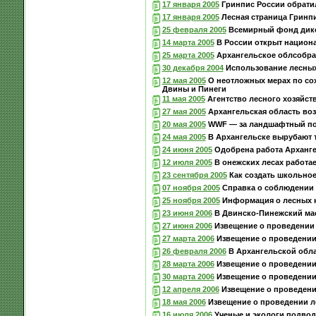
17 января 2005
Гринпис России обратил
17 января 2005
Лесная страница Гринп
25 февраля 2005
Всемирный фонд дикой
14 марта 2005
В России открыт национ
25 марта 2005
Архангельское облсобран
30 декабря 2004
Использование лесных 
12 мая 2005
О неотложных мерах по со
Двины и Пинеги
11 мая 2005
Агентство лесного хозяйст
27 мая 2005
Архангельская область воз
20 мая 2005
WWF — за ландшафтный по
24 мая 2005
В Архангельске вырубают 
24 июня 2005
Одобрена работа Арханг
12 июля 2005
В онежских лесах работа
23 сентября 2005
Как создать школьное
07 ноября 2005
Справка о соблюдении 
25 ноября 2005
Информация о лесных 
23 июня 2006
В Двинско-Пинежский мас
27 июня 2006
Извещение о проведении 
27 марта 2006
Извещение о проведении 
26 февраля 2006
В Архангельской обла
28 марта 2006
Извещение о проведении 
30 марта 2006
Извещение о проведении 
12 апреля 2006
Извещение о проведении
18 мая 2006
Извещение о проведении ле
16 июля 2006
Ученые и экологи подвод