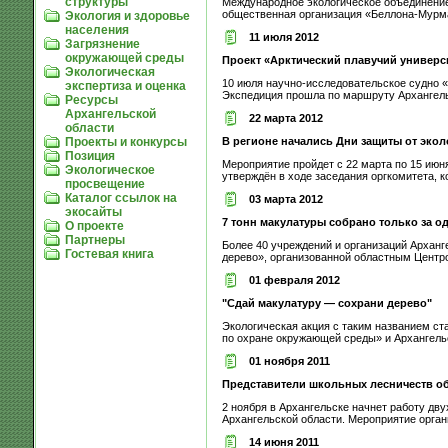
структуры
Международное экологическое объединение
общественная организация «Беллона-Мурман
Экология и здоровье
населения
11 июля 2012
Загрязнение
окружающей среды
Проект «Арктический плавучий универс
Экологическая
10 июля научно-исследовательское судно 
экспертиза и оценка
Экспедиция прошла по маршруту Архангель
Ресурсы
Архангельской
22 марта 2012
области
В регионе начались Дни защиты от экол
Проекты и конкурсы
Позиция
Мероприятие пройдет с 22 марта по 15 июн
Экологическое
утверждён в ходе заседания оргкомитета, ко
просвещение
Каталог ссылок на
03 марта 2012
экосайты
7 тонн макулатуры собрано только за о
О проекте
Партнеры
Более 40 учреждений и организаций Арханг
Гостевая книга
дерево», организованной областным Центро
01 февраля 2012
"Сдай макулатуру — сохрани дерево"
Экологическая акция с таким названием ст
по охране окружающей среды» и Архангельс
01 ноября 2011
Представители школьных лесничеств об
2 ноября в Архангельске начнет работу д
Архангельской области. Мероприятие орган
14 июня 2011