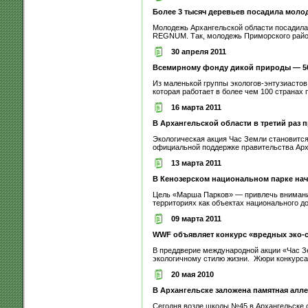
Более 3 тысяч деревьев посадила моло
Молодежь Архангельской области посадила 
REGNUM. Так, молодежь Приморского района
30 апреля 2011
Всемирному фонду дикой природы — 50
Из маленькой группы экологов-энтузиаст
которая работает в более чем 100 странах 
16 марта 2011
В Архангельской области в третий раз 
Экологическая акция Час Земли становитс
официальной поддержке правительства Арха
13 марта 2011
В Кенозерском национальном парке на
Цель «Марша Парков» — привлечь внимани
территориях как объектах национального до
09 марта 2011
WWF объявляет конкурс «вредных эко-
В преддверие международной акции «Час З
экологичному стилю жизни. Жюри конкурса 
20 мая 2010
В Архангельске заложена памятная алл
Сегодня возле школы №45 в Архангельске 