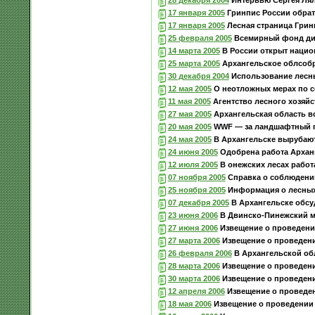
17 января 2005
Гринпис России обрат
17 января 2005
Лесная страница Грин
25 февраля 2005
Всемирный фонд дик
14 марта 2005
В России открыт нацио
25 марта 2005
Архангельское облсобр
30 декабря 2004
Использование лесны
12 мая 2005
О неотложных мерах по с
11 мая 2005
Агентство лесного хозяйс
27 мая 2005
Архангельская область во
20 мая 2005
WWF — за ландшафтный п
24 мая 2005
В Архангельске вырубают
24 июня 2005
Одобрена работа Архан
12 июля 2005
В онежских лесах работ
07 ноября 2005
Справка о соблюдении
25 ноября 2005
Информация о лесных
07 декабря 2005
В Архангельске обсу
23 июня 2006
В Двинско-Пинежский ма
27 июня 2006
Извещение о проведени
27 марта 2006
Извещение о проведени
26 февраля 2006
В Архангельской об
28 марта 2006
Извещение о проведени
30 марта 2006
Извещение о проведени
12 апреля 2006
Извещение о проведен
18 мая 2006
Извещение о проведении 