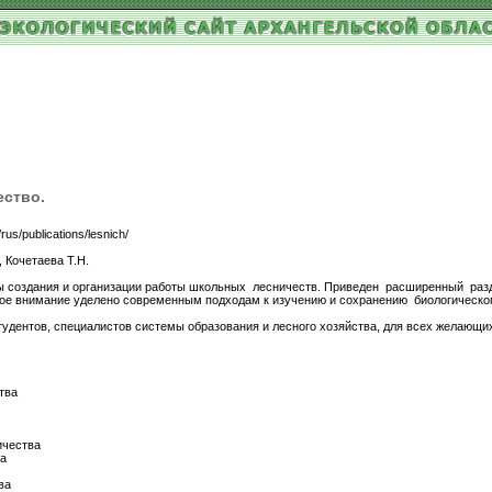
ество.
us/publications/lesnich/
 Кочетаева Т.Н.
создания и организации работы школьных лесничеств. Приведен расширенный разде
ое внимание уделено современным подходам к изучению и сохранению биологического
удентов, специалистов системы образования и лесного хозяйства, для всех желающи
тва
ичества
а
ва