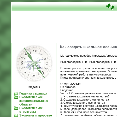
Как создать школьное леснич
Методическое пособие http://www.forest.ru/r
Вышегородских Н.В., Вышегородских Н.В.,
В книге рассмотрены основные вопросы 
полезного справочного материала. Больш
практической работе лесного сектора.
Книга предназначена для школьников, ст
СОДЕРЖАНИЕ
От авторов
Разделы
Введение
Часть I. Организация школьного лесничес
Главная страница
1. Что такое школьное лесничество?
Экологическое
2. Создание школьного лесничества
законодательство
3. Схема школьного лесничества
области
4. Тематические секторы школьного лесн
Экологические
5. Календарь работ школьного лесничеств
структуры
6. Кабинет школьного лесничества
7. Возможные ошибки в работе лесничест
Экология и здоровье