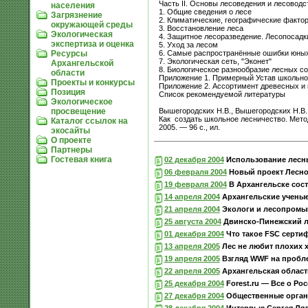
Часть II. Основы лесоведения и лесоводс
населения
1. Общие сведения о лесе
Загрязнение
2. Климатические, географические факто
окружающей среды
3. Восстановление леса
Экологическая
4. Защитное лесоразведение. Лесопосадк
экспертиза и оценка
5. Уход за лесом
6. Самые распространённые ошибки юны
Ресурсы
7. Экологическая сеть, "Эконет"
Архангельской
8. Биологическое разнообразие лесных с
области
Приложение 1. Примерный Устав школьно
Проекты и конкурсы
Приложение 2. Ассортимент древесных и к
Позиция
Список рекомендуемой литературы
Экологическое
Вышегородских Н.В., Вышегородских Н.В.,
просвещение
Как создать школьное лесничество. Мето
Каталог ссылок на
2005. — 96 с., ил.
экосайты
О проекте
Партнеры
Гостевая книга
02 декабря 2004
Использование лесны
06 февраля 2004
Новый проект Лесно
19 февраля 2004
В Архангельске сост
14 апреля 2004
Архангельские ученые
21 апреля 2004
Экологи и лесопромыш
25 августа 2004
Двинско-Пинежский л
01 декабря 2004
Что такое FSC серти
13 апреля 2005
Лес не любит плохих 
19 апреля 2005
Взгляд WWF на пробл
22 апреля 2005
Архангельская област
25 декабря 2004
Forest.ru — Все о Ро
27 декабря 2004
Общественные органи
28 декабря 2004
Интервью Сергея Лял