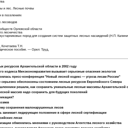
тва
ры и лес. Лесные почвы
и в поселениях
х лесоводов
ообществ Орловской области
го лесничества
устарниковых пород для создания систем защитных лесных насаждений (Н.П. Калиниче
 Кочетаева Т.Н.
дическое пособие. — Орел: Труд,
х ресурсов Архангельской области в 2002 году
го кодекса Минэкономразвития вызывает серьезные опасения экологов
оялась пресс-конференция "Новый лесной кодекс — угроза лесам России"
 серьезно обеспокоены состоянием лесных ресурсов Европейского Севера
ленники решали, как сохранить уникальные лесные массивы Архангельской 
есной массив надо сохранить для будущих поколений
фикация?
хозяев
ему сохранения малонарушенных лесов
ь занимает лидирующее положение в сфере лесной сертификации
ссийских лесах
зации обменялись мнениями с руководством Агентства лесного хозяйства
юшкина, руководителя Архангельского агентства лесного хозяйства