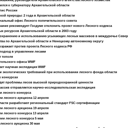
ился к губернатору Архангельской области
пис России
ой природы: 2 года в Архангельской области
нальный офис Лесного попечительского совета
ание рекомендует Госдуме отклонить проект нового Лесного кодекса
х ресурсов Архангельской области в 2003 году
охранению и использованию усыхающих лесных массивов в междуречье Север
тва по Архангельской области и Ненецкому автономному округу
зражает против проекта Лесного кодекса РФ
одход в управлении лесами
 тополя
гельского офиса WWF
ает научная экспедиция WWF
 экологических требований при использовании лесного фонда области
 конкурсах
дят проблемы лесов высокой природоохранной ценности
ссив отправляется научно-исследовательская экспедиция
и лесного конкурса
и лесного аукциона 12 апреля
ласти разработают региональный стандарт FSC-сертификации
и лесного аукциона 19 апреля
и лесного конкурса 13 апреля
ии лесного конкурса 5 мая
лесного аукциона 30 мая