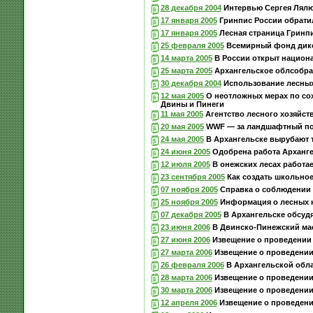
28 декабря 2004
Интервью Сергея Лялюш
17 января 2005
Гринпис России обратил
17 января 2005
Лесная страница Гринп
25 февраля 2005
Всемирный фонд дикой
14 марта 2005
В России открыт национ
25 марта 2005
Архангельское облсобран
30 декабря 2004
Использование лесных 
12 мая 2005
О неотложных мерах по со
Двины и Пинеги
11 мая 2005
Агентство лесного хозяйст
20 мая 2005
WWF — за ландшафтный по
24 мая 2005
В Архангельске вырубают 
24 июня 2005
Одобрена работа Арханг
12 июля 2005
В онежских лесах работа
23 сентября 2005
Как создать школьное
07 ноября 2005
Справка о соблюдении 
25 ноября 2005
Информация о лесных 
07 декабря 2005
В Архангельске обсуд
23 июня 2006
В Двинско-Пинежский мас
27 июня 2006
Извещение о проведении 
27 марта 2006
Извещение о проведении 
26 февраля 2006
В Архангельской обла
28 марта 2006
Извещение о проведении 
30 марта 2006
Извещение о проведении 
12 апреля 2006
Извещение о проведении