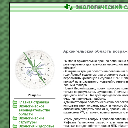
Архангельская область возраж
26 мая в Архангельске прошло совещание 
регулирования деятельности лесохозяйств
области".
От администрации области на совещании вы
году Лесной кодекс сыграл огромную роль 
переломить кризисную ситуацию 1997-1998 
прямой путь развития отношений с ответс
лесным фондом.
Новый Лесной кодекс, проект которого при
только по результатам аукционов. Причем
арендной платы. Это дает арендаторам воз
Разделы
участки и получать прибыль.
Администрацию области серьезно беспокоит
Главная страница
использования, охраны, защиты лесного фо
Экологическое
областного департамента ЛПК, проект Лесн
законодательство
кодексами РФ, а также с новым законом о 
области
Экологические
Утром депутаты Госдумы провели совещани
структуры
Рафаэль Галимзянов, заместитель главы а
том, как сегодня обстоят дела в ЛПК облас
Экология и здоровье