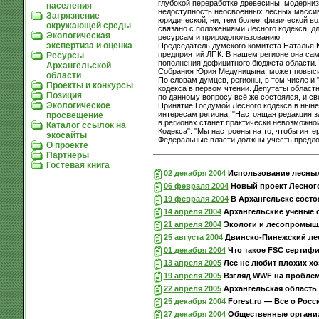
глубокой переработке древесины, модерни
населения
недоступность неосвоенных лесных массиво
Загрязнение
юридической, ни, тем более, физической в
окружающей среды
связано с положениями Лесного кодекса, д
Экологическая
ресурсам и природопользованию.
экспертиза и оценка
Председатель думского комитета Наталья 
предприятий ЛПК. В нашем регионе она сама
Ресурсы
пополнения дефицитного бюджета области. 
Архангельской
Собрания Юрия Медуницына, может повысит
области
По словам думцев, регионы, в том числе и
Проекты и конкурсы
кодекса в первом чтении. Депутаты областн
Позиция
по данному вопросу всё же состоялся, и св
Экологическое
Принятие Госдумой Лесного кодекса в ныне
интересам региона. "Настоящая редакция з
просвещение
в регионах станет практически невозможно
Каталог ссылок на
Кодекса". "Мы настроены на то, чтобы инт
экосайты
Федеральные власти должны учесть предло
О проекте
Партнеры
Гостевая книга
02 декабря 2004
Использование лесных 
06 февраля 2004
Новый проект Лесного
19 февраля 2004
В Архангельске состо
14 апреля 2004
Архангельские ученые 
21 апреля 2004
Экологи и лесопромышл
25 августа 2004
Двинско-Пинежский лес
01 декабря 2004
Что такое FSC сертиф
13 апреля 2005
Лес не любит плохих хо
19 апреля 2005
Взгляд WWF на проблем
22 апреля 2005
Архангельская область
25 декабря 2004
Forest.ru — Все о Росс
27 декабря 2004
Общественные организ