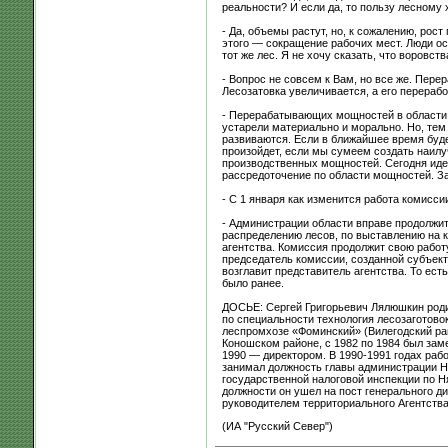
реальности? И если да, то пользу лесному 
- Да, объемы растут, но, к сожалению, рос
этого — сокращение рабочих мест. Люди ос
тот же лес. Я не хочу сказать, что воровст
- Вопрос не совсем к Вам, но все же. Пер
Лесозатовка увеличивается, а его перерабо
- Перерабатывающих мощностей в области 
устарели материально и морально. Но, тем
развиваются. Если в ближайшее время буде
произойдет, если мы сумеем создать наилу
производственных мощностей. Сегодня иде
рассредоточение по области мощностей. З
- С 1 января как изменится работа комисси
- Администрации области вправе продолжит
распределению лесов, по выставлению на к
агентства. Комиссия продолжит свою работ
председатель комиссии, созданной субъект
возглавит представитель агентства. То ест
было ранее.
ДОСЬЕ: Сергей Григорьевич Лялюшкин родил
по специальности технология лесозаготовок
леспромхозе «Фоминский» (Вилегодский рай
Коношском районе, с 1982 по 1984 был зам
1990 — директором. В 1990-1991 годах раб
занимал должность главы администрации Ня
государственной налоговой инспекции по 
должности он ушел на пост генерального д
руководителем территориального Агентства
(ИА "Русский Север")