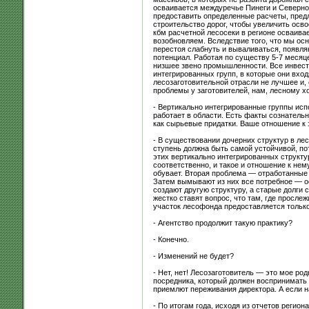
осваивается междуречье Пинеги и Северной
предоставить определенные расчеты, предл
строительство дорог, чтобы увеличить осво
кбм расчетной лесосеки в регионе осваивае
возобновляем. Вследствие того, что мы ос
перестоя слабнуть и вываливаться, появля
потенциал. Работая по существу 5-7 месяц
низшее звено промышленности. Все инвести
интегрированных групп, в которые они вход
лесозаготовительной отрасли не лучшее и, 
проблемы у заготовителей, нам, лесному хо
- Вертикально интегрированные группы исп
работает в области. Есть факты сознатель
как сырьевые придатки. Ваше отношение к 
- В существовании дочерних структур в лес
ступень должна быть самой устойчивой, пото
этих вертикально интегрированных структу
соответственно, и такое и отношение к нем
обувает. Вторая проблема — отработанные
Затем вымывают из них все потребное — о
создают другую структуру, а старые долги
жестко ставят вопрос, что там, где просле
участок лесофонда предоставляется только
- Агентство продолжит такую практику?
- Конечно.
- Изменений не будет?
- Нет, нет! Лесозаготовитель — это мое ро
посредника, который должен воспринимать 
приемлют переживания директора. А если на
- По итогам года, исходя из отчетов реги