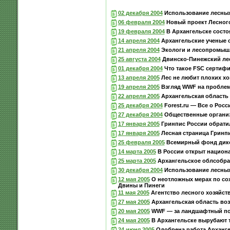
02 декабря 2004
Использование лесных 
06 февраля 2004
Новый проект Лесного
19 февраля 2004
В Архангельске состо
14 апреля 2004
Архангельские ученые 
21 апреля 2004
Экологи и лесопромышл
25 августа 2004
Двинско-Пинежский лес
01 декабря 2004
Что такое FSC сертиф
13 апреля 2005
Лес не любит плохих хо
19 апреля 2005
Взгляд WWF на проблем
22 апреля 2005
Архангельская область
25 декабря 2004
Forest.ru — Все о Росс
27 декабря 2004
Общественные организ
17 января 2005
Гринпис России обратил
17 января 2005
Лесная страница Гринп
25 февраля 2005
Всемирный фонд дикой
14 марта 2005
В России открыт национ
25 марта 2005
Архангельское облсобран
30 декабря 2004
Использование лесных 
12 мая 2005
О неотложных мерах по со
Двины и Пинеги
11 мая 2005
Агентство лесного хозяйст
27 мая 2005
Архангельская область воз
20 мая 2005
WWF — за ландшафтный по
24 мая 2005
В Архангельске вырубают 
24 июня 2005
Одобрена работа Арханг