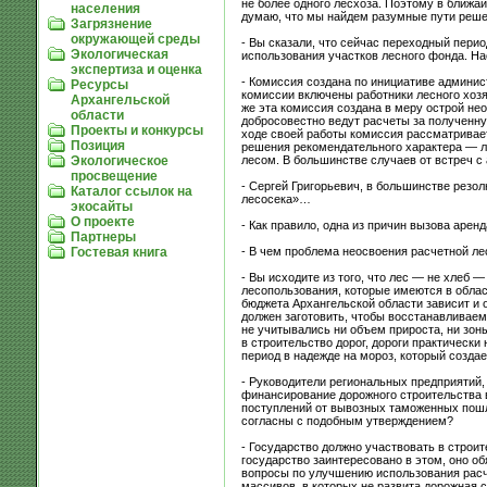
не более одного лесхоза. Поэтому в ближа
населения
думаю, что мы найдем разумные пути реше
Загрязнение
окружающей среды
- Вы сказали, что сейчас переходный перио
Экологическая
использования участков лесного фонда. На
экспертиза и оценка
- Комиссия создана по инициативе админис
Ресурсы
комиссии включены работники лесного хозя
Архангельской
же эта комиссия создана в меру острой нео
области
добросовестно ведут расчеты за полученную
Проекты и конкурсы
ходе своей работы комиссия рассматривае
Позиция
решения рекомендательного характера — ли
лесом. В большинстве случаев от встреч с
Экологическое
просвещение
- Сергей Григорьевич, в большинстве резо
Каталог ссылок на
лесосека»…
экосайты
О проекте
- Как правило, одна из причин вызова аре
Партнеры
- В чем проблема неосвоения расчетной ле
Гостевая книга
- Вы исходите из того, что лес — не хлеб —
лесопользования, которые имеются в облас
бюджета Архангельской области зависит и
должен заготовить, чтобы восстанавливаем
не учитывались ни объем прироста, ни зон
в строительство дорог, дороги практически
период в надежде на мороз, который созда
- Руководители региональных предприятий,
финансирование дорожного строительства в
поступлений от вывозных таможенных пошли
согласны с подобным утверждением?
- Государство должно участвовать в строит
государство заинтересовано в этом, оно о
вопросы по улучшению использования расче
массивов, в которых не развита дорожная 