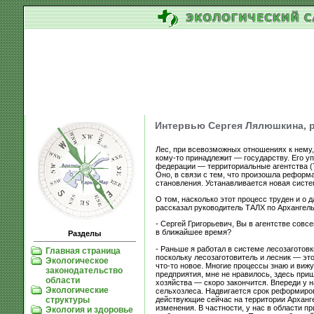
Интервью Сергея Лялюшкина, р
Лес, при всевозможных отношениях к нему, 
кому-то принадлежит — государству. Его у
федерации — территориальные агентства (Т
Оно, в связи с тем, что произошла рефор
становления. Устанавливается новая сист
О том, насколько этот процесс труден и о
рассказал руководитель ТАЛХ по Арханге
- Сергей Григорьевич, Вы в агентстве совсе
в ближайшее время?
Разделы
- Раньше я работал в системе лесозаготов
Главная страница
поскольку лесозаготовитель и лесник — это
Экологическое
что-то новое. Многие процессы знаю и вижу
законодательство
предприятия, мне не нравилось, здесь при
области
хозяйства — скоро закончится. Впереди у
Экологические
сельхозлеса. Надвигается срок реформиро
действующие сейчас на территории Архангел
структуры
изменения. В частности, у нас в области п
Экология и здоровье