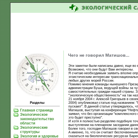
Чего не говорил Матишов...
Эти заметки были написаны давно, еще во 
Возможно, что они будут Вам интересны.
Я считаю необходимым заявить вполне опр
эгоистическим интересам транснациональн
любых других морей России.
Помимо мнения команды нынешнего Президе
администрации Буша, ведущей войны за чу
самостоятельных граждан нашей страны. За
"экологическую общественность" на так н
21 ноября 2004 г. Алексей Григорьев в свое
2004) опубликовал статью под названием: 
Разделы
пускают". В данной статье утверждалось, 
Матишов, выступая на конференции "Нефть 
Главная страница
заявил, что без организации "комплексног
Экологическое
это будет преступно".
законодательство
И хотя я полностью разделяю подобную точк
области
выступлении на пленарном заседании данно
Экологические
Более того, господин Матишов говорил в с
структуры
А именно, то, что он считает беспочвенны
сказаться на биологических ресурсах Баре
Экология и здоровье