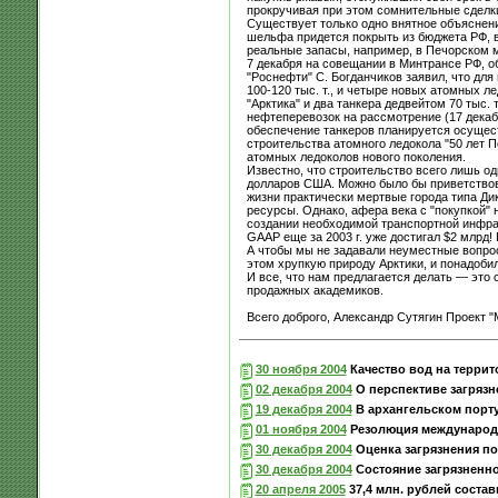
прокручивая при этом сомнительные сделк
Существует только одно внятное объяснен
шельфа придется покрыть из бюджета РФ, вн
реальные запасы, например, в Печорском 
7 декабря на совещании в Минтрансе РФ, 
"Роснефти" С. Богданчиков заявил, что дл
100-120 тыс. т., и четыре новых атомных 
"Арктика" и два танкера дедвейтом 70 тыс
нефтеперевозок на рассмотрение (17 декаб
обеспечение танкеров планируется осущес
строительства атомного ледокола "50 лет 
атомных ледоколов нового поколения.
Известно, что строительство всего лишь од
долларов США. Можно было бы приветствов
жизни практически мертвые города типа Ди
ресурсы. Однако, афера века с "покупкой" 
создании необходимой транспортной инфрас
GAAP еще за 2003 г. уже достигал $2 млрд
А чтобы мы не задавали неуместные вопрос
этом хрупкую природу Арктики, и понадоби
И все, что нам предлагается делать — это
продажных академиков.
Всего доброго, Александр Сутягин Проект 
30 ноября 2004
Качество вод на террит
02 декабря 2004
О перспективе загрязн
19 декабря 2004
В архангельском порту
01 ноября 2004
Резолюция международ
30 декабря 2004
Оценка загрязнения по
30 декабря 2004
Состояние загрязненно
20 апреля 2005
37,4 млн. рублей соста