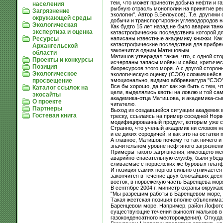
тем, что может принести добыча нефти и г
населения
рыбную отрасль монополии на принятие ре
Загрязнение
экологии". Автор В.Белоусов). Т.е. другим
окружающей среды
добычи и транспортировки углеводородов 
Экологическая
Как будто 15 лет назад не было аварии тан
экспертиза и оценка
катастрофических последствиях которой дл
написаны известные академику книжки. Как 
Ресурсы
катастрофические последствия для прибреж
Архангельской
закончится одним Матишовым.
области
Матишов утверждал также, что, с одной ст
Проекты и конкурсы
исчерпаны запасы мойвы и сайки, критичес
Позиция
биоресурсов этого моря. А с другой сторо
Экологическое
экологическую оценку (СЭО) сложившейся 
эмоционально, видимо аббревиатура "СЭО"
просвещение
Все бы хорошо, да вот как же быть с тем,
Каталог ссылок на
цели, выделялись квоты на ловлю и той сам
экосайты
академика-отца Матишова, и академика-сын
О проекте
читателю.
Партнеры
Выход из создавшейся ситуации академик 
Гостевая книга
треску, ссылаясь на пример соседней Норве
модифицированный продукт, которым уже се
Странно, что ученый академик ни словом н
и ее диких сородичей, и как это на остатки
А главное, Матишов почему то так ничего и
значительном уровне нефтяного загрязнен
Примеры такого загрязнения, имеющего ме
аварийно-спасательную службу, были убед
сливаемые с норвежских же буровых платф
И позиция самих норгов сильно отличается
закончится в течение двух ближайших деся
восток, в норвежскую часть Баренцева моря
В сентябре 2004 г. министр охраны окружа
"Мы разрешим работы в Баренцевом море, т
Такая жестская позиция вполне объяснима:
Баренцевом море. Например, район Лофотен
существующие течения выносят мальков в 
газоконденсатного месторождения). Откуда