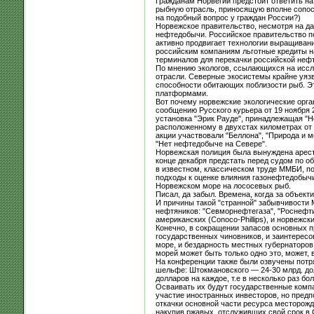
Гражданам Норвегии предстоит ответить на
рыбную отрасль, приносящую вполне сопост
на подобный вопрос у граждан России?)
Норвежское правительство, несмотря на да
нефтедобычи. Российское правительство по
активно продвигает технологии выращиван
российским компаниям льготные кредиты на
терминалов для перекачки российской нефт
По мнению экологов, ссылающихся на иссл
отрасли. Северные экосистемы крайне уяз
способности обитающих поблизости рыб. Э
платформами.
Вот почему норвежские экологические орга
сообщению Русского курьера от 19 ноября 
установка "Эрик Рауде", принадлежащая "Н
расположенному в двухстах километрах от 
акции участвовали "Беллона", "Природа и м
"Нет нефтедобыче на Севере".
Норвежская полиция была вынуждена аресто
конце декабря предстать перед судом по о
в известном, классическом труде ММБИ, п
подходы к оценке влияния газонефтедобыч
Норвежском море на лососевых рыб.
Писал, да забыл. Времена, когда за объект
И причины такой "странной" забывчивост
нефтяников: "Севморнефтегаза", "Роснефти
американских (Conoco-Phillips), и норвежских
Конечно, в сокращении запасов основных п
государственных чиновников, и заинтересо
море, и бездарность местных губернаторов
морей может быть только одно это, может, 
На конференции также были озвучены потр
шельфе: Штокмановского — 24-30 млрд. дол
долларов на каждое, т.е в несколько раз б
Осваивать их будут государственные компа
участие иностранных инвесторов, но предп
откачки основной части ресурса месторожде
накупив ржавых, отслуживших свой срок в 