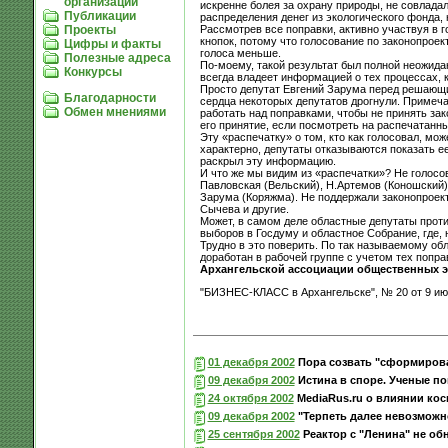
организации
искренне болея за охрану природы, не совладал
Публикации
распределения денег из экологического фонда,
Рассмотрев все поправки, активно участвуя в г
Проекты
кнопок, потому что голосование по законопрое
Цифры и факты
голоса меньше.
Полезные адреса
По-моему, такой результат был полной неожидан
Конкурсы
всегда владеет информацией о тех процессах, к
Просто депутат Евгений Зарума перед решающи
Благодарности
сердца некоторых депутатов дрогнули. Примечат
Обмен мнениями
работать над поправками, чтобы не принять зак
его принятие, если посмотреть на распечатанны
Эту «распечатку» о том, кто как голосовал, мож
характерно, депутаты отказываются показать ее
раскрыл эту информацию.
И что же мы видим из «распечатки»? Не голосов
Павловская (Вельский), Н.Артемов (Коношский),
Зарума (Коряжма). Не поддержали законопроект 
Сычева и другие.
Может, в самом деле областные депутаты прот
выборов в Госдуму и областное Собрание, где,
Трудно в это поверить. По так называемому об
доработан в рабочей группе с учетом тех попра
Архангельской ассоциации общественных э
"БИЗНЕС-КЛАСС в Архангельске", № 20 от 9 ию
01 декабря 2002
Пора созвать "сформиров
09 декабря 2002
Истина в споре. Ученые по
24 октября 2002
MediaRus.ru о влиянии кос
09 декабря 2002
"Терпеть далее невозможн
25 сентября 2002
Реактор с "Ленина" не об