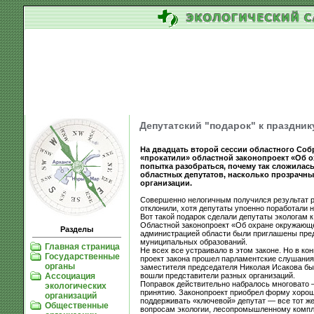
Депутатский "подарок" к праздник
На двадцать второй сессии областного Собр
«прокатили» областной законопроект «Об о
попытка разобраться, почему так сложилась
областных депутатов, насколько прозрачны 
организации.
Совершенно нелогичным получился результат р
отклонили, хотя депутаты упоенно поработали 
Вот такой подарок сделали депутаты экологам
Областной законопроект «Об охране окружающей
Разделы
администрацией области были приглашены пред
муниципальных образований.
Главная страница
Не всех все устраивало в этом законе. Но в ко
Государственные
проект закона прошел парламентские слушания
органы
заместителя председателя Николая Исакова был
вошли представители разных организаций.
Ассоциация
Поправок действительно набралось многовато —
экологических
принятию. Законопроект приобрел форму хорошо
организаций
поддерживать «ключевой» депутат — все тот ж
Общественные
вопросам экологии, лесопромышленному комплек