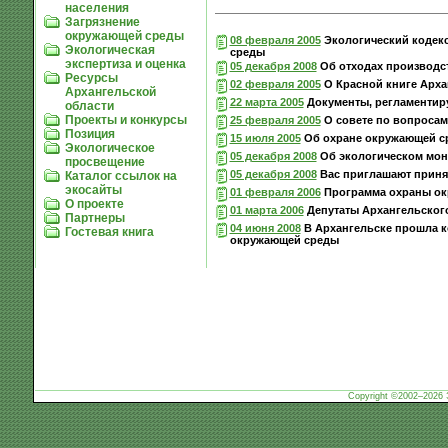
населения
Загрязнение
окружающей среды
08 февраля 2005
Экологический кодекс
Экологическая
среды
экспертиза и оценка
05 декабря 2008
Об отходах производст
Ресурсы
02 февраля 2005
О Красной книге Арха
Архангельской
22 марта 2005
Документы, регламентир
области
Проекты и конкурсы
25 февраля 2005
О совете по вопросам
Позиция
15 июля 2005
Об охране окружающей ср
Экологическое
05 декабря 2008
Об экологическом мон
просвещение
05 декабря 2008
Вас приглашают принят
Каталог ссылок на
экосайты
01 февраля 2006
Программа охраны окр
О проекте
01 марта 2006
Депутаты Архангельског
Партнеры
04 июня 2008
В Архангельске прошла 
Гостевая книга
окружающей среды
Copyright ©2002–2026 