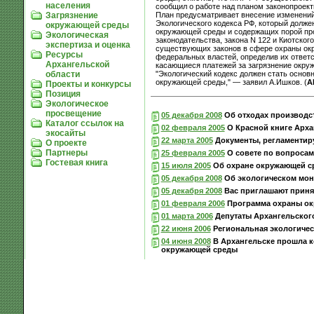
населения
сообщил о работе над планом законопроект
План предусматривает внесение изменений
Загрязнение
Экологического кодекса РФ, который долж
окружающей среды
окружающей среды и содержащих порой про
Экологическая
законодательства, закона N 122 и Киотского
экспертиза и оценка
существующих законов в сфере охраны окр
Ресурсы
федеральных властей, определив их ответ
Архангельской
касающиеся платежей за загрязнение окруж
"Экологический кодекс должен стать осно
области
окружающей среды," — заявил А.Ишков. (
А
Проекты и конкурсы
Позиция
Экологическое
просвещение
05 декабря 2008
Об отходах производст
Каталог ссылок на
02 февраля 2005
О Красной книге Арха
экосайты
22 марта 2005
Документы, регламентир
О проекте
Партнеры
25 февраля 2005
О совете по вопросам
Гостевая книга
15 июля 2005
Об охране окружающей ср
05 декабря 2008
Об экологическом мон
05 декабря 2008
Вас приглашают принят
01 февраля 2006
Программа охраны окр
01 марта 2006
Депутаты Архангельског
22 июня 2006
Региональная экологичес
04 июня 2008
В Архангельске прошла 
окружающей среды