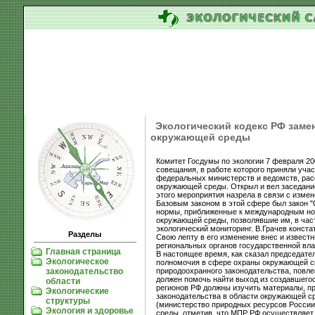
Экологический кодекс РФ заме
окружающей среды
Комитет Госдумы по экологии 7 февраля 20
совещания, в работе которого приняли уча
федеральных министерств и ведомств, рас
окружающей среды. Открыл и вел заседани
этого мероприятия назрела в связи с изм
Базовым законом в этой сфере был закон "
нормы, приближенные к международным нор
окружающей среды, позволявшие им, в част
экологический мониторинг. В.Грачев конст
Разделы
Свою лепту в его изменение внес и извест
региональных органов государственной вл
Главная страница
В настоящее время, как сказал председател
Экологическое
полномочия в сфере охраны окружающей с
природоохранного законодательства, повл
законодательство
должен помочь найти выход из создавшегос
области
регионов РФ должны изучить материалы, п
Экологические
законодательства в области окружающей с
структуры
(министерство природных ресурсов России
Экология и здоровье
среды, отметив, что МПР РФ осуществляет