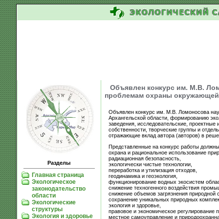
Объявлен конкурс им. М.В. Ло
проблемам охраны окружающей
Объявлен конкурс им. М.В. Ломоносова на
Архангельской области, формированию экол
заведения, исследовательские, проектные 
собственности, творческие группы и отдел
отражающие вклад автора (авторов) в реше
Представленные на конкурс работы должн
охрана и рациональное использование при
радиационная безопасность,
Разделы
экологически чистые технологии,
переработка и утилизация отходов,
Главная страница
геодинамика и геоэкология,
Экологическое
функционирование водных экосистем облас
снижение техногенного воздействия промы
законодательство
снижение объемов загрязнения природной с
области
сохранение уникальных природных комплекс
Экологические
экология и здоровье,
структуры
правовое и экономическое регулирование 
Экология и здоровье
местное самоуправление и природоохранна