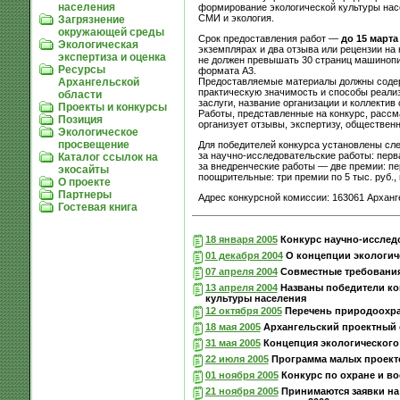
населения
формирование экологической культуры нас
СМИ и экология.
Загрязнение
окружающей среды
Срок предоставления работ —
до 15 марта
Экологическая
экземплярах и два отзыва или рецензии на
экспертиза и оценка
не должен превышать 30 страниц машинопи
Ресурсы
формата А3.
Предоставляемые материалы должны содерж
Архангельской
практическую значимость и способы реализ
области
заслуги, название организации и коллектив 
Проекты и конкурсы
Работы, представленные на конкурс, рассм
Позиция
организует отзывы, экспертизу, обществен
Экологическое
просвещение
Для победителей конкурса установлены сл
за научно-исследовательские работы: перва
Каталог ссылок на
за внедренческие работы — две премии: пер
экосайты
поощрительные: три премии по 5 тыс. руб.,
О проекте
Партнеры
Адрес конкурсной комиссии: 163061 Архангель
Гостевая книга
18 января 2005
Конкурс научно-исследо
01 декабря 2004
О концепции экологич
07 апреля 2004
Совместные требования
13 апреля 2004
Названы победители ко
культуры населения
12 октября 2005
Перечень природоохра
18 мая 2005
Архангельский проектный 
31 мая 2005
Концепция экологического 
22 июля 2005
Программа малых проекто
01 ноября 2005
Конкурс по охране и в
21 ноября 2005
Принимаются заявки на