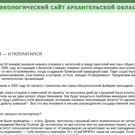
 — И ПОПЛАТИЛСЯ
а 18 января) вызвала немало откликов у читателей и представителей местных обществ
 1991 году ассоциация «Экология Севера» (первые экологи-общественники) выступила
т него отталкивались, когда создавали Приморский природный парк. Парк существует 
 финансирования, участвовать в котором, кстати, обещал «Севералмаз». Предлагаем
экологических организаций.
ния в 2002 году по проекту строительства горно-обогатительной фабрики проходили, к
я, книга отзывов и замечаний по проекту за несколько дней до слушаний была изъят
етили ни на один вопрос общественников. Как будет решаться проблема минерала сап
 будут работать поля фильтрации, которыми названы близлежащие болота? И наконец г
добычу алмазов?.. Все это мы изложили в письме руководителю государственной эко
оект прошел госэкспертизу?
ания были проведены — и все. Думаю, протоколы слушаний никто внимательно не читает
кадемик Виктор Осипов. До экспертизы он достаточно жестко критиковал проект, кстат
ститут геоэкологии получил заказ от «Севералмаза» на мониторинг на месторождении
сследования» — собственность компании. И с «СевПИНРО» такая же ситуация. Если бы