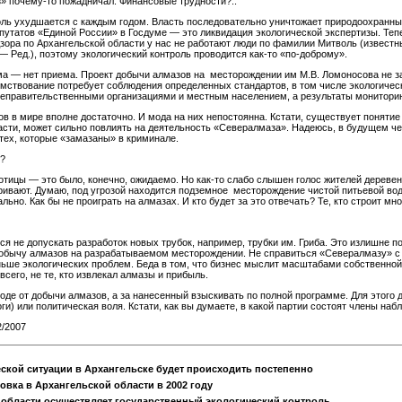
» почему-то пожадничал. Финансовые трудности?..
оль ухудшается с каждым годом. Власть последовательно уничтожает природоохранн
путатов «Единой России» в Госдуме — это ликвидация экологической экспертизы. Теп
зора по Архангельской области у нас не работают люди по фамилии Митволь (известн
 Ред.), поэтому экологический контроль проводится как-то «по-доброму».
ома — нет приема. Проект добычи алмазов на месторождении им М.В. Ломоносова не з
ствование потребует соблюдения определенных стандартов, в том числе экологическ
 неправительственными организациями и местным населением, а результаты монитори
в в мире вполне достаточно. И мода на них непостоянна. Кстати, существует поняти
сти, может сильно повлиять на деятельность «Севералмаза». Надеюсь, в будущем ч
 тех, которые «замазаны» в криминале.
е?
отицы — это было, конечно, ожидаемо. Но как-то слабо слышен голос жителей деревень
ривают. Думаю, под угрозой находится подземное месторождение чистой питьевой вод
льно. Как бы не проиграть на алмазах. И кто будет за это отвечать? Те, кто строит м
ься не допускать разработок новых трубок, например, трубки им. Гриба. Это излишне 
добычу алмазов на разрабатываемом месторождении. Не справиться «Севералмазу» с 
ше экологических проблем. Беда в том, что бизнес мыслит масштабами собственной
всего, не те, кто извлекал алмазы и прибыль.
оде от добычи алмазов, а за нанесенный взыскивать по полной программе. Для этого
оги) или политическая воля. Кстати, как вы думаете, в какой партии состоят члены н
/2007
ской ситуации в Архангельске будет происходить постепенно
вка в Архангельской области в 2002 году
 области осуществляет государственный экологический контроль