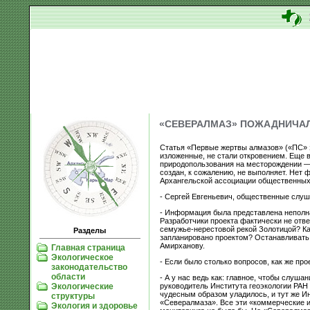
«СЕВЕРАЛМАЗ» ПОЖАДНИЧАЛ
Статья «Первые жертвы алмазов» («ПС» з
изложенные, не стали откровением. Еще в
природопользования на месторождении — о
создан, к сожалению, не выполняет. Нет
Архангельской ассоциации общественных 
- Сергей Евгеньевич, общественные слуша
- Информация была представлена неполна
Разработчики проекта фактически не отв
семужье-нерестовой рекой Золотицой? Как
Разделы
запланировано проектом? Останавливать 
Амирханову.
Главная страница
Экологическое
- Если было столько вопросов, как же пр
законодательство
области
- А у нас ведь как: главное, чтобы слуш
руководитель Института геоэкологии РАН а
Экологические
чудесным образом уладилось, и тут же Ин
структуры
«Севералмаза». Все эти «коммерческие и
Экология и здоровье