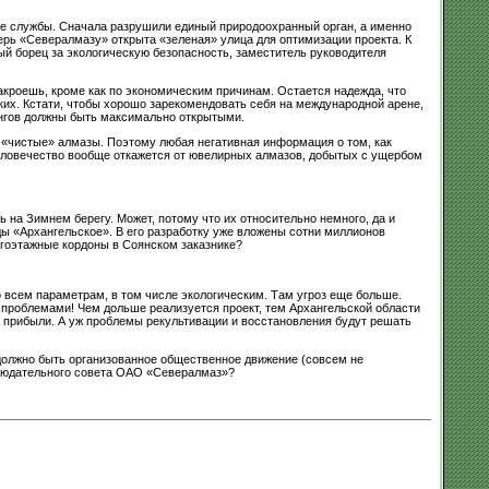
ые службы. Сначала разрушили единый природоохранный орган, а именно
ерь «Севералмазу» открыта «зеленая» улица для оптимизации проекта. К
ый борец за экологическую безопасность, заместитель руководителя
акроешь, кроме как по экономическим причинам. Остается надежда, что
их. Кстати, чтобы хорошо зарекомендовать себя на международной арене,
нгов должны быть максимально открытыми.
е «чистые» алмазы. Поэтому любая негативная информация о том, как
еловечество вообще откажется от ювелирных алмазов, добытых с ущербом
 на Зимнем берегу. Может, потому что их относительно немного, да и
ы «Архангельское». В его разработку уже вложены сотни миллионов
ногоэтажные кордоны в Соянском заказнике?
по всем параметрам, в том числе экологическим. Там угроз еще больше.
проблемами! Чем дольше реализуется проект, тем Архангельской области
 прибыли. А уж проблемы рекультивации и восстановления будут решать
 должно быть организованное общественное движение (совсем не
аблюдательного совета ОАО «Севералмаз»?