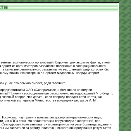
енных экологических организаций. Впрочем, для экологов факты, в ней
 одним из организаторов разработки положения о зоне рационального
в качестве регионального заказника, но тех функций, ради которых был
 вашему вниманию интервью с Сергеем Федоровым, координатором
ак у нас это обычно бывает, ради галочки?
а представителем ОАО «Севералмаз», и больше ее не видели.
онита? Почему хвостохранилище расположено на водоразделе? Что будет с
лавный вопрос: что делать, если природа поведет себя не так, как
логической экспертизы Министерства природных ресурсов А. М.
. Госэкспертизу проекта возглавлял доктор минералогических наук,
и, и в «ПС» тоже. Но после того как поруководил экспертизой, все
. Севгидромет тоже занимается мониторингом на реке Золотица за деньги
 им заплатили за работу, полагаю, никакого обнародования результатов