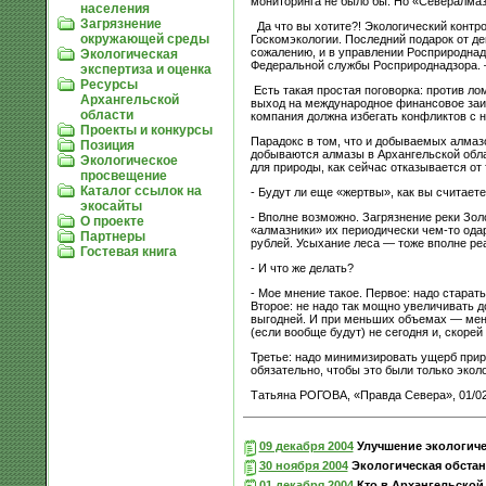
мониторинга не было бы. Но «Севералмаз
населения
Загрязнение
Да что вы хотите?! Экологический контр
окружающей среды
Госкомэкологии. Последний подарок от де
сожалению, и в управлении Росприроднад
Экологическая
Федеральной службы Росприроднадзора. —
экспертиза и оценка
Ресурсы
Есть такая простая поговорка: против л
Архангельской
выход на международное финансовое заим
области
компания должна избегать конфликтов с
Проекты и конкурсы
Парадокс в том, что и добываемых алмазо
Позиция
добываются алмазы в Архангельской обла
Экологическое
для природы, как сейчас отказывается от
просвещение
Каталог ссылок на
- Будут ли еще «жертвы», как вы считает
экосайты
- Вполне возможно. Загрязнение реки Зол
О проекте
«алмазники» их периодически чем-то ода
Партнеры
рублей. Усыхание леса — тоже вполне реа
Гостевая книга
- И что же делать?
- Мое мнение такое. Первое: надо старат
Второе: не надо так мощно увеличивать 
выгодней. И при меньших объемах — мень
(если вообще будут) не сегодня и, скорей 
Третье: надо минимизировать ущерб прир
обязательно, чтобы это были только экол
Татьяна РОГОВА, «Правда Севера», 01/02
09 декабря 2004
Улучшение экологиче
30 ноября 2004
Экологическая обстано
01 декабря 2004
Кто в Архангельской