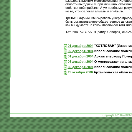
разрабатываемом месторождении. Не справ
области выгодней. И при меньших объемах
собственной прибыли. А уж проблемы рекуль
не те, кто извлекал алмазы и прибыль.
Третье: надо минимизировать ущерб природ
быть организованное общественное движение
как вы думаете, в какой партии состоят ч
Татьяна РОГОВА, «Правда Севера», 01/02/
01 декабря 2004
"КОТЛОВАН" (Известия в
02 декабря 2004
Использование полезны
01 декабря 2004
Архангельскому Помор
08 декабря 2004
О месторождении алма
30 декабря 2004
Использование полезны
11 октября 2006
Архангельская область
Copyright ©2002–2026 