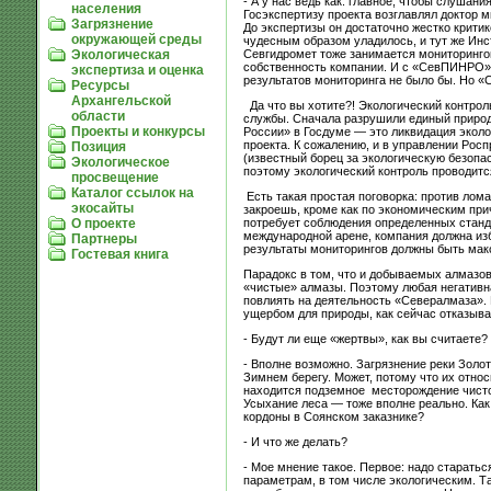
- А у нас ведь как: главное, чтобы слушан
населения
Госэкспертизу проекта возглавлял доктор 
Загрязнение
До экспертизы он достаточно жестко критико
окружающей среды
чудесным образом уладилось, и тут же Инс
Севгидромет тоже занимается мониторинго
Экологическая
собственность компании. И с «СевПИНРО» т
экспертиза и оценка
результатов мониторинга не было бы. Но «
Ресурсы
Архангельской
Да что вы хотите?! Экологический контро
области
службы. Сначала разрушили единый природо
Проекты и конкурсы
России» в Госдуме — это ликвидация эколо
проекта. К сожалению, и в управлении Рос
Позиция
(известный борец за экологическую безопа
Экологическое
поэтому экологический контроль проводитс
просвещение
Каталог ссылок на
Есть такая простая поговорка: против лом
экосайты
закроешь, кроме как по экономическим пр
потребует соблюдения определенных станда
О проекте
международной арене, компания должна из
Партнеры
результаты мониторингов должны быть ма
Гостевая книга
Парадокс в том, что и добываемых алмазов
«чистые» алмазы. Поэтому любая негативн
повлиять на деятельность «Севералмаза».
ущербом для природы, как сейчас отказыва
- Будут ли еще «жертвы», как вы считаете?
- Вполне возможно. Загрязнение реки Золо
Зимнем берегу. Может, потому что их относ
находится подземное месторождение чистой
Усыхание леса — тоже вполне реально. Как 
кордоны в Соянском заказнике?
- И что же делать?
- Мое мнение такое. Первое: надо старатьс
параметрам, в том числе экологическим. Т