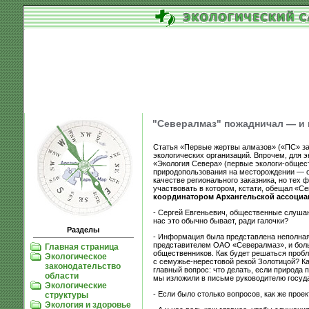
"Севералмаз" пожадничал — и 
Статья «Первые жертвы алмазов» («ПС» за
экологических организаций. Впрочем, для э
«Экология Севера» (первые экологи-общест
природопользования на месторождении — от
качестве регионального заказника, но тех 
участвовать в котором, кстати, обещал «С
координатором Архангельской ассоциа
- Сергей Евгеньевич, общественные слушани
нас это обычно бывает, ради галочки?
Разделы
- Информация была представлена неполная,
представителем ОАО «Севералмаз», и больш
Главная страница
общественников. Как будет решаться проб
Экологическое
с семужье-нерестовой рекой Золотицой? Ка
законодательство
главный вопрос: что делать, если природа 
области
мы изложили в письме руководителю госуд
Экологические
- Если было столько вопросов, как же прое
структуры
Экология и здоровье