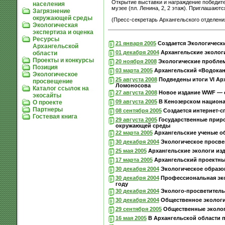
Открытие выставки и награждение победите
населения
музее (пл. Ленина, 2, 2 этаж). Приглашают
Загрязнение
окружающей среды
(Пресс-секретарь Архангельского отделения
Экологическая
экспертиза и оценка
Ресурсы
21 января 2005
Создается Экологическ
Архангельской
01 декабря 2004
Архангельские эколог
области
Проекты и конкурсы
20 ноября 2008
Экологические пробле
Позиция
03 марта 2005
Архангельский «Водокан
Экологическое
25 августа 2008
Подведены итоги VI Арх
просвещение
Ломоносова
Каталог ссылок на
27 августа 2008
Новое издание WWF — о
экосайты
09 августа 2005
В Кенозерском национа
О проекте
Партнеры
08 сентября 2005
Создается интернет-с
Гостевая книга
29 августа 2005
Государственные приро
окружающей среды
22 марта 2005
Архангельские ученые об
30 декабря 2004
Экологическое просвещ
25 мая 2005
Архангельские экологи из
17 марта 2005
Архангельский проектны
30 декабря 2004
Экологическое образов
30 декабря 2004
Профессиональная эко
году
30 декабря 2004
Эколого-просветительс
30 декабря 2004
Общественное экологич
29 сентября 2005
Общественные эколог
16 мая 2005
В Архангельской области п