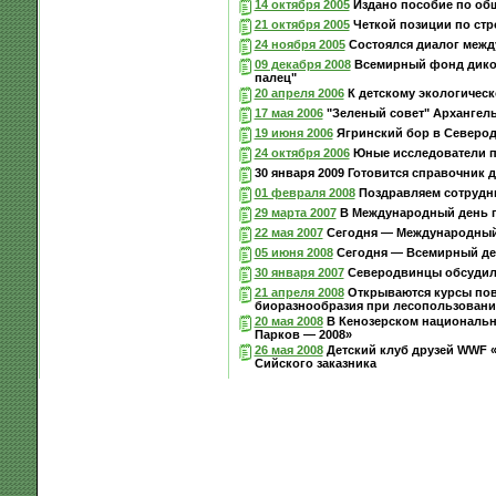
14 октября 2005
Издано пособие по об
21 октября 2005
Четкой позиции по стр
24 ноября 2005
Состоялся диалог межд
09 декабря 2008
Всемирный фонд дикой
палец"
20 апреля 2006
К детскому экологичес
17 мая 2006
"Зеленый совет" Архангель
19 июня 2006
Ягринский бор в Северод
24 октября 2006
Юные исследователи п
30 января 2009 Готовится справочник
01 февраля 2008
Поздравляем сотрудн
29 марта 2007
В Международный день п
22 мая 2007
Сегодня — Международный 
05 июня 2008
Сегодня — Всемирный де
30 января 2007
Северодвинцы обсудили
21 апреля 2008
Открываются курсы пов
биоразнообразия при лесопользовани
20 мая 2008
В Кенозерском национальн
Парков — 2008»
26 мая 2008
Детский клуб друзей WWF «
Сийского заказника