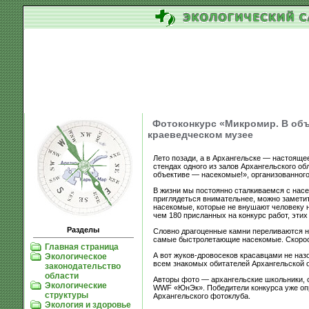
Фотоконкурс «Микромир. В объ
краеведческом музее
Лето позади, а в Архангельске — настояще
стендах одного из залов Архангельского о
объективе — насекомые!», организованно
В жизни мы постоянно сталкиваемся с насе
приглядеться внимательнее, можно заметит
насекомые, которые не внушают человеку н
чем 180 присланных на конкурс работ, этих
Разделы
Словно драгоценные камни переливаются на
самые быстролетающие насекомые. Скорос
Главная страница
А вот жуков-дровосеков красавцами не наз
Экологическое
всем знакомых обитателей Архангельской о
законодательство
области
Авторы фото — архангельские школьники, от
Экологические
WWF «ЮнЭк». Победители конкурса уже опр
структуры
Архангельского фотоклуба.
Экология и здоровье