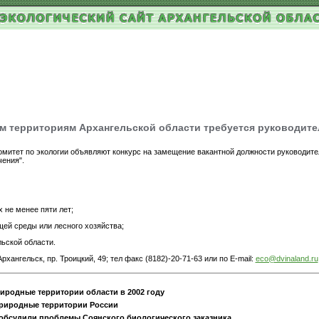
 территориям Архангельской области требуется руководите
омитет по экологии объявляют конкурс на замещение вакантной должности руководите
чения".
 не менее пяти лет;
щей среды или лесного хозяйства;
льской области.
рхангельск, пр. Троицкий, 49; тел факс (8182)-20-71-63 или по E-mail:
eco@dvinaland.ru
родные территории области в 2002 году
риродные территории России
обсудили проблемы Соянского биологического заказника