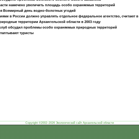
асти намечено увеличить площадь особо охраняемых территорий
ся Всемирный день водно-болотных угодий
ями в России должно управлять отдельное федеральное агентство, считают в
иродные территории Архангельской области в 2003 году
клуб обсудил проблемы особо охраняемых природных территорий
таптывают туристы
Copyright ©2002–2026 Экологический сайт Архангельской области