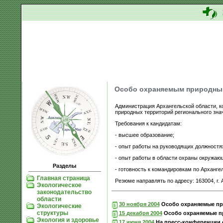
Особо охраняемым природным
Администрация Архангельской области, к
природных территорий регионального зна
Требования к кандидатам:
- высшее образование;
- опыт работы на руководящих должностях
- опыт работы в области охраны окружаю
Разделы
- готовность к командировкам по Арханге
Главная страница
Резюме направлять по адресу: 163004, г. А
Экологическое
законодательство
области
30 ноября 2004
Особо охраняемые при
Экологические
структуры
15 декабря 2004
Особо охраняемые п
Экология и здоровье
17 июня 2004
На пресс-конференции 