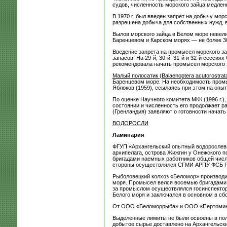
судов, численность морского зайца медленн
В 1970 г. был введен запрет на добычу мо
разрешена добыча для собственных нужд, в
Вылов морского зайца в Белом море невелик
Баренцевом и Карском морях — не более 3
Введение запрета на промысел морского за
запасов. На 29-й, 30-й, 31-й и 32-й сесс
рекомендовала начать промысел морского з
Малый полосатик (
Balaenoptera
acutorostrat
Баренцевом море. На необходимость промысл
Яблоков (1959), ссылаясь при этом на опыт
По оценке Научного комитета МКК (1996 г.)
состоянии и численность его продолжает р
(Гренландия) заявляют о готовности начать
ВОДОРОСЛИ
Ламинария
ФГУП «Архангельский опытный водорослевы
архипелага, острова Жижгин у Онежского п
бригадами наемных работников общей числе
стороны осуществлялся СГМИ АРПУ ФСБ Р
Рыболовецкий колхоз «Беломор» производил
моря. Промысел велся восемью бригадами 
за промыслом осуществлялся госинспекто
Белого моря и заключался в основном в сб
От ООО «Беломоррыба» и ООО «Пертоминск
Выделенные лимиты не были освоены в пол
добытое сырье доставлено на Архангельс