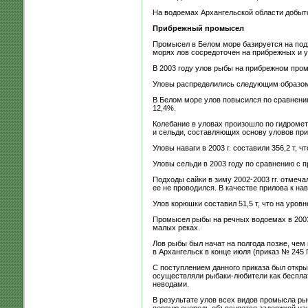
На водоемах Архангельской области добыто 1
Прибрежный промысел
Промысел в Белом море базируется на под
морях лов сосредоточен на прибрежных и у
В 2003 году улов рыбы на прибрежном промы
Уловы распределились следующим образом: 
В Белом море улов повысился по сравнению
12,4%.
Колебание в уловах произошло по гидромет
и сельди, составляющих основу уловов пр
Уловы наваги в 2003 г. составили 356,2 т, ч
Уловы сельди в 2003 году по сравнению с п
Подходы сайки в зиму 2002-2003 гг. отмеча
ее не проводился. В качестве прилова к нав
Улов корюшки составил 51,5 т, что на уровне 
Промысел рыбы на речных водоемах в 2003 г
малых реках.
Лов рыбы был начат на полгода позже, чем
в Архангельск в конце июля (приказ № 245 
С поступлением данного приказа был откры
осуществляли рыбаки-любители как бесплатн
неводами.
В результате улов всех видов промысла рыб