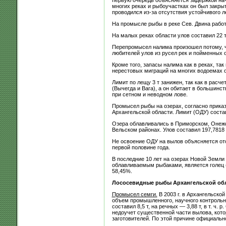
первую очередь объясняется задержкой нача
многих реках и рыбоучастках он был закры
проводился из-за отсутствия устойчивого ле
На промысле рыбы в реке Сев. Двина работ
На малых реках области улов составил 22 т
Перепромысел налима произошел потому, ч
любителей улов из русел рек и пойменных оз
Кроме того, запасы налима как в реках, та
нерестовых миграций на многих водоемах о
Лимит по лещу 3 т занижен, так как в рас
(Вычегда и Вага), а он обитает в большинс
при сетном и неводном лове.
Промысел рыбы на озерах, согласно приказ
Архангельской области. Лимит (ОДУ) состав
Озера облавливались в Приморском, Онежс
Вельском районах. Улов составил 197,7818 т
Не освоение ОДУ на вылов объясняется отс
первой половине года.
В последние 10 лет на озерах Новой Земл
облавливаемым рыбаками, является голец (п
58,45%.
Лососевидные рыбы Архангельской об
Промысел семги.
В 2003 г. в Архангельско
объем промышленного, научного контрольно
составил 8,5 т, на речных — 3,88 т, в т. ч.
недоучет существенной части вылова, кот
заготовителей. По этой причине официальн