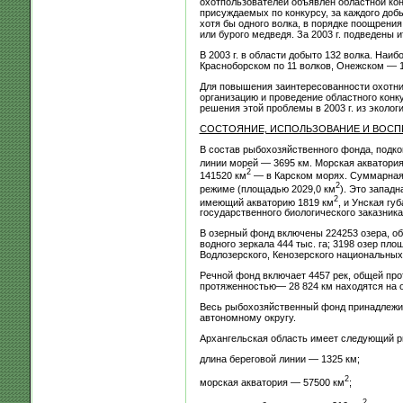
охотпользователей объявлен областной кон
присуждаемых по конкурсу, за каждого доб
хотя бы одного волка, в порядке поощрени
или бурого медведя. За 2003 г. подведены и
В 2003 г. в области добыто 132 волка. Наи
Красноборском по 11 волков, Онежском — 1
Для повышения заинтересованности охотник
организацию и проведение областного конк
решения этой проблемы в 2003 г. из эколог
СОСТОЯНИЕ, ИСПОЛЬЗОВАНИЕ И ВОС
В состав рыбохозяйственного фонда, подко
линии морей — 3695 км. Морская акватория
2
141520 км
— в Карском морях. Суммарная 
2
режиме (площадью 2029,0 км
). Это запад
2
имеющий акваторию 1819 км
, и Унская гу
государственного биологического заказника
В озерный фонд включены 224253 озера, об
водного зеркала 444 тыс. га; 3198 озер пл
Водлозерского, Кенозерского национальных 
Речной фонд включает 4457 рек, общей про
протяженностью— 28 824 км находятся на 
Весь рыбохозяйственный фонд принадлежи
автономному округу.
Архангельская область имеет следующий 
длина береговой линии — 1325 км;
2
морская акватория — 57500 км
;
2