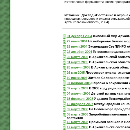
изготовления фармацевтических препарато
Источник: Доклад «Состояние и охрана
природных ресурсов и охраны окружающей 
Архангельской области, 2004)
01 декабря 2004
Животный мир Архангел
22 июня 2004
На побережье Белого мор
29 июня 2004
Экспедиция СевПИНРО обс
22 декабря 2004
Готовятся предложени
02 марта 2005
В Архангельской области
01 марта 2005
В Архангельской области
28 апреля 2005
В Архангельской област
26 мая 2005
Лесоустроительная экспеди
10 июня 2005
Жители Соловков просят 
07 ноября 2005
Справка о сохранении и
02 марта 2009
В 2008 году родилось в 
04 апреля 2006
Детский взгляд на птич
15 февраля 2008
У здания Госкомрыбол
12 февраля 2007
Международная конфер
02 марта 2008
На Белом море пройдет 
05 марта 2008
Зверобойная кампания на 
состоится
12 марта 2008
Промысел бельков в Бело
17 марта 2008
В Архангельске состояла