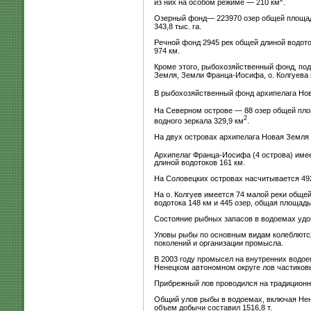
из них на особом режиме — 210 км
.
Озерный фонд— 223970 озер общей площадью
343,8 тыс. га.
Речной фонд 2945 рек общей длиной водото
974 км.
Кроме этого, рыбохозяйственный фонд, под
Земля, Земли Франца-Иосифа, о. Колгуева 
В рыбохозяйственный фонд архипелага Нов
На Северном острове — 88 озер общей пло
2
водного зеркала 329,9 км
.
На двух островах архипелага Новая Земля 
Архипелаг Франца-Иосифа (4 острова) имее
длиной водотоков 161 км.
На Соловецких островах насчитывается 49
На о. Колгуев имеется 74 малой реки обще
водотока 148 км и 445 озер, общая площадь
Состояние рыбных запасов в водоемах удо
Уловы рыбы по основным видам колеблются
поколений и организации промысла.
В 2003 году промысел на внутренних водоем
Ненецком автономном округе лов частиковы
Прибрежный лов проводился на традиционн
Общий улов рыбы в водоемах, включая Ненец
объем добычи составил 1516,8 т.