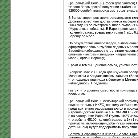
Гренландский тюлень (
Phoca
groenlandica
) 
тюленя беломорской популяции стабильно. Ч
829000 особей, воспроизводство детеныше
В Белом море промысел гренландского тюл
Добытые животные доставляются на берег в
2003 года из-за быстрого выноса льдов из
(Мурманская область). В Баренцевом море
тюленей разных возрастных групп (табл. 6.
Баренцева моря.
По результатам авиаразведок, выполненных
сформировались в глубине ледовых массиво
Бассейна наблюдалось отсутствие ледовых 
сильными ветрами западных направлений с
моря (Горло и Воронку).
Сроки и темпы щенения самок, упитанность
В апреле-мае 2003 года для изучения расп
Мезенском и Кандалакшском заливах (Белое
что подходов приплода к берегам в Мезенско
наблюдалось. Предпола-
гается, что уровень смертности приплода 
величинам.
Гренландский тюлень беломорской популяц
подконтрольных ИКЕС, поэтому любые измен
предварительно рассматриваются и проход
и гренландскому тюленю в АКФМ ИКЕС и об
г. на заседаниях Рабочей Группы ИКЕС/НА
что добыча 45100 тюленей возраста 1+ (1 г
промысла, включающий добычу как животных
детенышам) будет поддерживать популяцию 
Белуха (
Delphinapterus
leucas
) Белого, Бар
активность и особенности образа жизни бе