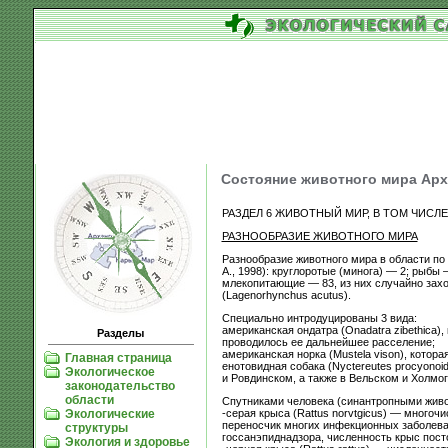
Состояние животного мира Арх
РАЗДЕЛ 6 ЖИВОТНЫЙ МИР, В ТОМ ЧИСЛ
РАЗНООБРАЗИЕ ЖИВОТНОГО МИРА
Разнообразие животного мира в области п
А., 1998): круглоротые (минога) — 2; рыбы
млекопитающие — 83, из них случайно заход
(Lagenorhynchus acutus).
Специально интродуцированы 3 вида:
американская ондатра (Onadatra zibethica),
Разделы
проводилось ее дальнейшее расселение;
американская норка (Mustela vison), котора
Главная страница
енотовидная собака (Nyctereutes procyonoi
Экологическое
и Ровдинском, а также в Вельском и Холмо
законодательство
области
Спутниками человека (синантропными живо
-серая крыса (Rattus norvtgicus) — многоч
Экологические
переносчик многих инфекционных заболеван
структуры
госсанэпиднадзора, численность крыс пост
Экология и здоровье