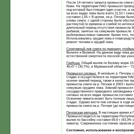
После 14-летнего запрета промысла семги 
Коми. На территории НАО промысел провод
под который был отведен один участок, а 
на всех видах лова было взято 11,53 т сем
составил 1,05 т. В целом, на р. Печоре бы
уловы семги, с одной стороны были обусл
растянутой по времени и слабой по интенси
длительный период отсутствия промысла б
рыбаков, занятых на семужьем промысле. 
рыбопромысловых навыков. Кроме того, те
Использовались орудия лова и плавсредств
ремонт техники и орудий лова.
Спортивный лов семги по принципу «пойма
Волонге и Великой. На данном виде лова 
естественной смертности лососей при указ
Горбуша.
Общий вылов по Белому морю 151,2
46,47 т (30,7%), в Мурманской области— 71
Промысел сиговых.
В низовьях р. Печоры с
стадах и осуществлялся на территории НАО 
осенне-зимний период, также в качестве пр
промысла семги на р. Печоре в 2003 г выпо
семужьих орудиях лова. Зимний промысел 
государственного природного заповедника «
сиговых на всех видах промысла составил 7
Освоение лимита может быть полным лишь 
стадах. Однако вести лов сиговых в ходе 
промысла семги на р. Печоре (до настоящег
Печорская ряпушка.
В настоящее время в 
Промысел ведется на территории Республик
вылов по бассейну составил 69,8 т (93,3% о
лимита). Современное состояние запасов 
Состояние, использование и воспроизв