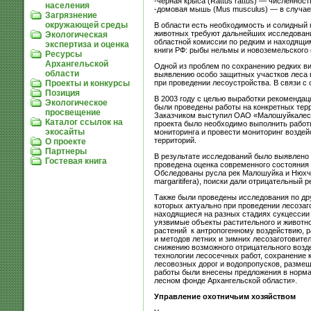
-черная крыса (Rattus rattus) — численнос
населения
-домовая мышь (Mus musculus) — в случае
Загрязнение
окружающей среды
В области есть необходимость и солидный
животных требуют дальнейших исследовани
Экологическая
областной комиссии по редким и находящим
экспертиза и оценка
книги РФ: рыбы нельмы и новоземельского 
Ресурсы
Архангельской
Одной из проблем по сохранению редких вид
области
выявлению особо защитных участков леса 
при проведении лесоустройства. В связи с
Проекты и конкурсы
Позиция
В 2003 году с целью выработки рекоменда
Экологическое
были проведены работы на конкретных тер
просвещение
Заказчиком выступил ОАО «Малошуйкалес»
Каталог ссылок на
проекта было необходимо выполнить работ
экосайты
мониторинга и провести мониторинг возде
территорий.
О проекте
Партнеры
В результате исследований было выявлено 
Гостевая книга
проведена оценка современного состояния 
Обследованы русла рек Малошуйка и Нюхча 
margaritifera), поиски дали отрицательный р
Также были проведены исследования по др
которых актуально при проведении лесозаг
находящиеся на разных стадиях сукцессии
уязвимые объекты растительного и животно
растений к антропогенному воздействию, 
и методов летних и зимних лесозаготовите
снижению возможного отрицательного возд
технологии лесосечных работ, сохранение 
лесовозных дорог и водопропусков, размещ
работы были внесены предложения в норма
лесном фонде Архангельской области».
Управление охотничьим хозяйством