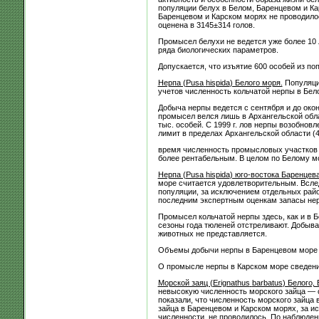
популяции белух в Белом, Баренцевом и Ка
Баренцевом и Карском морях не проводилос
оценена в 3145±314 голов.
Промысел белухи не ведется уже более 10 
ряда биологических параметров.
Допускается, что изъятие 600 особей из п
Нерпа (
Pusa
hispida
) Белого моря.
Популяция
учетов численность кольчатой нерпы в Белом
Добыча нерпы ведется с сентября и до око
промысел велся лишь в Архангельской облас
тыс. особей. С 1999 г. лов нерпы возобнов
лимит в пределах Архангельской области (4
время численность промысловых участков с
более рентабельным. В целом по Белому м
Нерпа (
Pusa
hispida
) юго-востока Баренцева
море считается удовлетворительным. Вслед
популяции, за исключением отдельных райо
последним экспертным оценкам запасы нерп
Промысел кольчатой нерпы здесь, как и в 
сезоны года тюленей отстреливают. Добыва
животных не представляется.
Объемы добычи нерпы в Баренцевом море в 
О промысле нерпы в Карском море сведений
Морской заяц (
Erignathus
barbatus
) Белого,
невысокую численность морского зайца — о
показали, что численность морского зайца 
зайца в Баренцевом и Карском морях, за и
численности, не проводилось. По наблюден