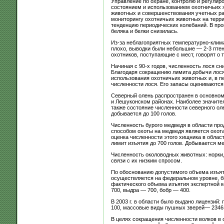
Управление по охране, контролю и регулир
состоянием и использованием охотничьих ж
животных и совершенствования учетных ра
мониторингу охотничьих животных на терри
тенденцию периодических колебаний. В про
беляка и белки снизилась.
Из-за неблагоприятных температурно-клима
плохо, выводки были небольшие — 2-3 птен
охотников, поступающие с мест, говорят о 
Начиная с 90-х годов, численность лося сн
Благодаря сокращению лимита добычи лося 
использования охотничьих животных и, в п
численности лося. Его запасы оцениваются 
Северный олень распространен в основном
и Лешуконском районах. Наиболее значител
также состояние численности северного оле
добывается до 100 голов.
Численность бурого медведя в области про
способом охоты на медведя является охота
оценка численности этого хищника в област
лимит изъятия до 700 голов. Добывается ме
Численность околоводных животных: норки,
связи с их низким спросом.
По обоснованию допустимого объема изъяти
осуществляется на федеральном уровне, б
фактического объема изъятия экспертной 
700, выдра — 700, бобр — 400.
В 2003 г. в области было выдано лицензий
100, массовые виды пушных зверей— 2346, 
В целях сокращения численности волков в 