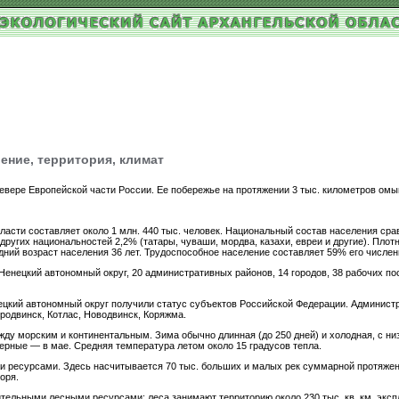
ение, территория, климат
вере Европейской части России. Ее побережье на протяжении 3 тыс. километров омыв
асти составляет около 1 млн. 440 тыс. человек. Национальный состав населения сра
других национальностей 2,2% (татары, чуваши, мордва, казахи, евреи и другие). Плотно
ний возраст населения 36 лет. Трудоспособное население составляет 59% его числен
Ненецкий автономный округ, 20 административных районов, 14 городов, 38 рабочих пос
нецкий автономный округ получили статус субъектов Российской Федерации. Админист
родвинск, Котлас, Новодвинск, Коряжма.
ду морским и континентальным. Зима обычно длинная (до 250 дней) и холодная, с низ
ерные — в мае. Средняя температура летом около 15 градусов тепла.
 ресурсами. Здесь насчитывается 70 тыс. больших и малых рек суммарной протяженн
оря.
тельными лесными ресурсами: леса занимают территорию около 230 тыс. кв. км, эксп