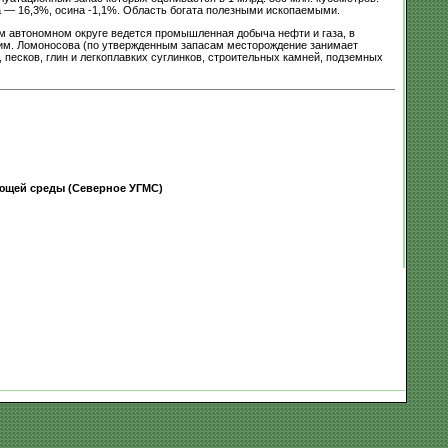
а — 16,3%, осина -1,1%. Область богата полезными ископаемыми.
м автономном округе ведется промышленная добыча нефти и газа, в
им. Ломоносова (по утвержденным запасам месторождение занимает
, песков, глин и легкоплавких суглинков, строительных камней, подземных
ющей среды (Северное УГМС)