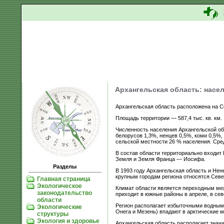
Архангельская область: насел
Архангельская область расположена на Се
Площадь территории — 587,4 тыс. кв. км.
Численность населения Архангельской обл
белорусов 1,3%, ненцев 0,5%, коми 0,5%, 
сельской местности 26 % населения. Сред
В состав области территориально входит 
Земля и Земля Франца — Иосифа.
Разделы
В 1993 году Архангельская область и Не
крупным городам региона относятся Севе
Главная страница
Экологическое
Климат области является переходным меж
законодательство
приходит в южные районы в апреле, в сев
области
Регион располагает избыточными водными
Экологические
Онега и Мезень) впадают в арктические м
структуры
Экология и здоровье
Архангельская область располагает значи