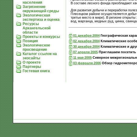
населения
В составе лесного фонда преобладают хв
Загрязнение
Для развития добычи и переработки поле
окружающей среды
Плесецком районе осуществляется добыч
Экологическая
третье место в мире). В регионе открыты
экспертиза и оценка
вод, марганца, медных руд, цинка, свинц
Ресурсы
Архангельской
области
01 декабря 2004
Географическая хара
Проекты и конкурсы
Позиция
02 декабря 2004
Климатические особе
Экологическое
30 декабря 2004
Климатические и друг
просвещение
07 апреля 2005
Приглашаем посетить 
Каталог ссылок на
11 мая 2005
Северное межрегионально
экосайты
О проекте
03 февраля 2006
Обзор гидрометеорол
Партнеры
Гостевая книга