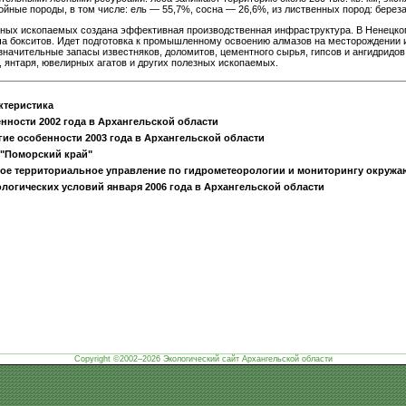
ойные породы, в том числе: ель — 55,7%, сосна — 26,6%, из лиственных пород: берез
зных ископаемых создана эффективная производственная инфраструктура. В Ненецко
а бокситов. Идет подготовка к промышленному освоению алмазов на месторождении 
 значительные запасы известняков, доломитов, цементного сырья, гипсов и ангидридов
а, янтаря, ювелирных агатов и других полезных ископаемых.
ктеристика
нности 2002 года в Архангельской области
ие особенности 2003 года в Архангельской области
"Поморский край"
е территориальное управление по гидрометеорологии и мониторингу окружа
огических условий января 2006 года в Архангельской области
Copyright ©2002–2026 Экологический сайт Архангельской области