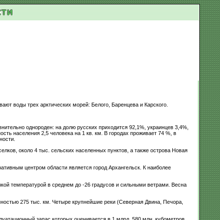
ают воды трех арктических морей: Белого, Баренцева и Карского.
внительно однороден: на долю русских приходится 92,1%, украинцев 3,4%,
сть населения 2,5 человека на 1 кв. км. В городах проживает 74 %, в
ности.
елков, около 4 тыс. сельских населенных пунктов, а также острова Новая
ративным центром области является город Архангельск. К наиболее
кой температурой в среднем до -26 градусов и сильными ветрами. Весна
остью 275 тыс. км. Четыре крупнейшие реки (Северная Двина, Печора,
луатационный запас которых оценивается в 1 млрд. 580 млн. кубометров.