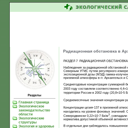
Радиационная обстановка в Арх
РАЗДЕЛ 7 РАДИАЦИОННАЯ ОБСТАНОВКА
Наблюдения за радиационной обстановкой н
Северным УГМС путем регулярного измерен
экспозиционной дозы (МЭД) гамма-излучени
приземной атмосферы в гг. Архангельск и 
Среднегодовые концентрации суммарной бе
2003 году составляли соответственно 4,4×1
территории России в 2002 году (20,8×10-5 Б
Разделы
Среднемесячные значения концентрации рад
Главная страница
Экологическое
Концентрации цезия-137 в приземной атмос
законодательство
находились на уровне фоновых значений. О
области
3
Северодвинске 0,22×10-7 Бк/м
, совпадали
Экологические
норматива допустимой объемной активност
структуры
В отдельные дни наблюдалось повышенное 
Экология и здоровье