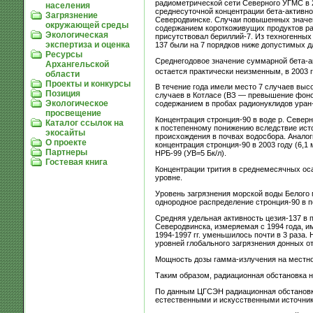
радиометрической сети Северного УГМС в 
населения
среднесуточной концентрации бета-активнос
Загрязнение
Северодвинске. Случаи повышенных значен
окружающей среды
содержанием короткоживущих продуктов ра
Экологическая
присутствовал бериллий-7. Из техногенных
экспертиза и оценка
137 были на 7 порядков ниже допустимых д
Ресурсы
Среднегодовое значение суммарной бета-а
Архангельской
остается практически неизменным, в 2003 г
области
Проекты и конкурсы
В течение года имели место 7 случаев высо
Позиция
случаев в Котласе (ВЗ — превышение фонов
Экологическое
содержанием в пробах радионуклидов уран
просвещение
Концентрация стронция-90 в воде р. Северн
Каталог ссылок на
к постепенному понижению вследствие ист
экосайты
происхождения в почвах водосбора. Аналог
О проекте
концентрация стронция-90 в 2003 году (6,1
Партнеры
НРБ-99 (УВ=5 Бк/л).
Гостевая книга
Концентрации трития в среднемесячных осад
уровне.
Уровень загрязнения морской воды Белого м
однородное распределение стронция-90 в по
Средняя удельная активность цезия-137 в п
Северодвинска, измеряемая с 1994 года, и
1994-1997 гг. уменьшилось почти в 3 раза
уровней глобального загрязнения донных о
Мощность дозы гамма-излучения на местнос
Таким образом, радиационная обстановка н
По данным ЦГСЭН радиационная обстановка
естественными и искусственными источни