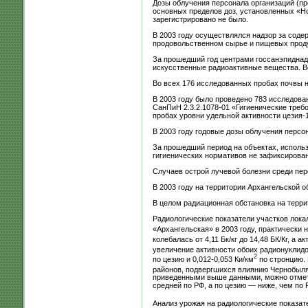
Дозы облучения персонала организаций (пр
основных пределов доз, установленных «Н
зарегистрировано не было.
В 2003 году осуществлялся надзор за соде
продовольственном сырье и пищевых проду
За прошедший год центрами госсанэпиднад
искусственные радиоактивные вещества. В
Во всех 176 исследованных пробах почвы 
В 2003 году было проведено 783 исследова
СанПиН 2.3.2.1078-01 «Гигиенические треб
пробах уровни удельной активности цезия-
В 2003 году годовые дозы облучения персо
За прошедший период на объектах, исполь
гигиенических нормативов не зафиксирован
Случаев острой лучевой болезни среди пер
В 2003 году на территории Архангельской 
В целом радиационная обстановка на терри
Радиологические показатели участков лок
«Архангельская» в 2003 году, практически
колебалась от 4,11 Бк/кг до 14,48 БК/Кг, а а
увеличение активности обоих радионуклидов
2
по цезию и 0,012-0,053 Ки/км
по стронцию. 
районов, подвергшихся влиянию Чернобыля)
приведенными выше данными, можно отмети
средней по РФ, а по цезию — ниже, чем по 
Анализ урожая на радиологические показат