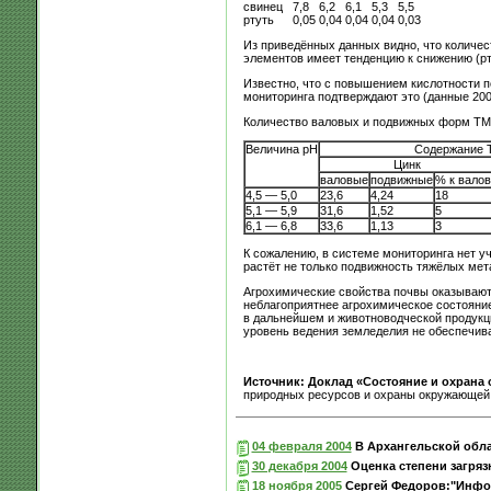
свинец
7,8
6,2
6,1
5,3
5,5
ртуть
0,05
0,04
0,04
0,04
0,03
Из приведённых данных видно, что количес
элементов имеет тенденцию к снижению (рт
Известно, что с повышением кислотности п
мониторинга подтверждают это (данные 2001
Количество валовых и подвижных форм ТМ 
Величина рН
Содержание Т
Цинк
валовые
подвижные
% к валов
4,5 — 5,0
23,6
4,24
18
5,1 — 5,9
31,6
1,52
5
6,1 — 6,8
33,6
1,13
3
К сожалению, в системе мониторинга нет уч
растёт не только подвижность тяжёлых мета
Агрохимические свойства почвы оказывают
неблагоприятнее агрохимическое состояние
в дальнейшем и животноводческой продукц
уровень ведения земледелия не обеспечива
Источник: Доклад «Состояние и охрана
природных ресурсов и охраны окружающей 
04 февраля 2004
В Архангельской обла
30 декабря 2004
Оценка степени загряз
18 ноября 2005
Сергей Федоров:"Инфор