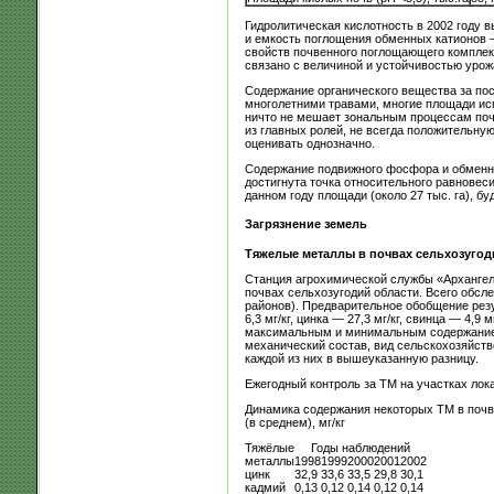
Гидролитическая кислотность в 2002 году в
и емкость поглощения обменных катионов — с
свойств почвенного поглощающего комплекса
связано с величиной и устойчивостью урож
Содержание органического вещества за посл
многолетними травами, многие площади исп
ничто не мешает зональным процессам почв
из главных ролей, не всегда положительну
оценивать однозначно.
Содержание подвижного фосфора и обменног
достигнута точка относительного равновеси
данном году площади (около 27 тыс. га), б
Загрязнение земель
Тяжелые металлы в почвах сельхозугод
Станция агрохимической службы «Архангел
почвах сельхозугодий области. Всего обсле
районов). Предварительное обобщение резу
6,3 мг/кг, цинка — 27,3 мг/кг, свинца — 4,9
максимальным и минимальным содержанием 
механический состав, вид сельскохозяйстве
каждой из них в вышеуказанную разницу.
Ежегодный контроль за ТМ на участках лок
Динамика содержания некоторых ТМ в почва
(в среднем), мг/кг
Тяжёлые
Годы наблюдений
металлы
1998
1999
2000
2001
2002
цинк
32,9
33,6
33,5
29,8
30,1
кадмий
0,13
0,12
0,14
0,12
0,14