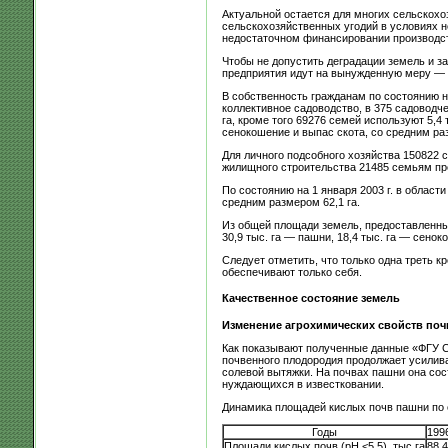
Актуальной остается для многих сельскох
сельскохозяйственных угодий в условиях 
недостаточном финансировании производст
Чтобы не допустить деградации земель и з
предприятия идут на вынужденную меру — 
В собственность гражданам по состоянию на
коллективное садоводство, в 375 садоводче
га, кроме того 69276 семей используют 5,4 
сенокошение и выпас скота, со средним раз
Для личного подсобного хозяйства 150822 с
жилищного строительства 21485 семьям пред
По состоянию на 1 января 2003 г. в област
средним размером 62,1 га.
Из общей площади земель, предоставленных
30,9 тыс. га — пашни, 18,4 тыс. га — сенок
Следует отметить, что только одна треть 
обеспечивают только себя.
Качественное состояние земель
Изменение агрохимических свойств поч
Как показывают полученные данные «ФГУ Ст
почвенного плодородия продолжает усилива
солевой вытяжки. На почвах пашни она сос
нуждающихся в известковании.
Динамика площадей кислых почв пашни по 
Годы
199
Площади кислых почв (рН <5,5), тыс.га
88,4