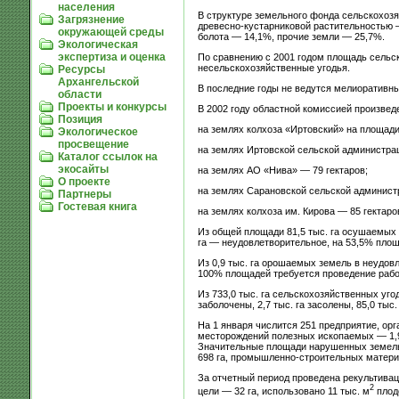
населения
В структуре земельного фонда сельскохозя
Загрязнение
древесно-кустарниковой растительностью 
окружающей среды
болота — 14,1%, прочие земли — 25,7%.
Экологическая
экспертиза и оценка
По сравнению с 2001 годом площадь сельск
несельскохозяйственные угодья.
Ресурсы
Архангельской
В последние годы не ведутся мелиоративны
области
Проекты и конкурсы
В 2002 году областной комиссией произвед
Позиция
на землях колхоза «Иртовский» на площади 
Экологическое
просвещение
на землях Иртовской сельской администрац
Каталог ссылок на
экосайты
на землях АО «Нива» — 79 гектаров;
О проекте
на землях Сарановской сельской администр
Партнеры
Гостевая книга
на землях колхоза им. Кирова — 85 гектаро
Из общей площади 81,5 тыс. га осушаемых з
га — неудовлетворительное, на 53,5% пло
Из 0,9 тыс. га орошаемых земель в неудовл
100% площадей требуется проведение рабо
Из 733,0 тыс. га сельскохозяйственных уго
заболочены, 2,7 тыс. га засолены, 85,0 ты
На 1 января числится 251 предприятие, ор
месторождений полезных ископаемых — 1,9 т
Значительные площади нарушенных земель 
698 га, промышленно-строительных материа
За отчетный период проведена рекультивац
2
цели — 32 га, использовано 11 тыс. м
плод