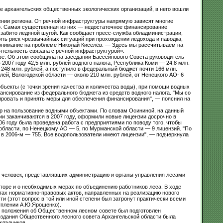
ве архангельских общественных экологических организаций, в него вошли
ении региона. От речной инфраструктуры напрямую зависят многие
ло. Самая существенная из них — недостаточное финансирование
ь забито ледяной шугой. Как сообщает пресс-служба обладминистрации,
ить риск чрезвычайных ситуаций при прохождении ледохода и паводка,
 внимание на проблеме Николай Киселёв. — Здесь мы рассчитываем на
ятельность связана с речной инфраструктурой».
ве. Об этом сообщила на заседании Бассейнового Совета руководитель
007 году 42,5 млн. рублей водного налога, Республика Коми — 24,8 млн.
о 248 млн. рублей, а поступило в федеральный бюджет почти 166 млн.
лей, Вологодской области — около 210 млн. рублей, от Ненецкого АО- 6
бъекты (с точки зрения качества и количества воды), при помощи водных
ансирование из федерального бюджета из средств водного налога. "Мы со
ировать и принять меры для обеспечения финансирования", — пояснил на
р на пользование водными объектами. По словам Осининой, на данный
ии заканчиваются в 2007 году, оформили новые лицензии досрочно в
6 году была проведена работа с предприятиями по поводу того, чтобы
области, по Ненецкому АО — 5, по Мурманской области — 9 лицензий. "По
, в 2006-м — 755. Все водопользователи имеют лицензии", — подчеркнула
и человек, представлявших администрацию и органы управления лесами
оре и о необходимых мерах по объединению работников леса. В ходе
ах нормативно-правовых актов, направленных на реализацию нового
и (этот вопрос в той или иной степени был затронут практически всеми
уплении А.Ю.Ярошенко).
т положения об Общественном лесном совете был подготовлен
оздания Общественного лесного совета Архангельской области была
кладчиков.