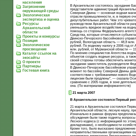
населения
В Архангельске состоялось заседание Бас
Загрязнение
представители администраций Архангельс
окружающей среды
Северная Двина — основная водная магис
Экологическая
отрасли промышленности, и, в первую оч
экспертиза и оценка
дноуглубительных работ. Чем это чревато
Ресурсы
руководством Архангельской области раз
уменьшить вредное воздействие на водну
Архангельской
помощь со стороны Федерального агентст
области
Средства, которые отчисляются субъекта
Проекты и конкурсы
Двинско-Печорского бассейнового управл
Позиция
рублей, Вологодская область — 48,8 млн.
Экологическое
рублей. По водному налогу в 2006 год от
просвещение
млн. рублей, от Мурманской области — 19
По мнению специалистов Агентства водны
Каталог ссылок на
объектов создать водные ресурсы, а такж
экосайты
своей стороны готовы обеспечить монито
О проекте
заседании заместитель руководителя Фед
Партнеры
В Двинско-Печорском бассейновом управл
Гостевая книга
момент по бассейну Северной Двины дейс
соответствии с требованиями нового Водн
лицензии были продлены", — сказала Оси
сравнению с 2005 годом, в зоне деятельн
она. (По материалам информагентств)
21 марта 2007
В Архангельске состоялся Первый ре
21 марта в Архангельске состоялся Перв
Архангельской области, лесную науку, п
Изначально в рамках форума предполагал
обсуждения были также подняты вопросы
Лесного кодекса (с информацией по этому
докладчиками), о необходимости хозяйст
Кроме того, было высказано предложение
неправительственными организациями еще
поддержана директором Департамента лес