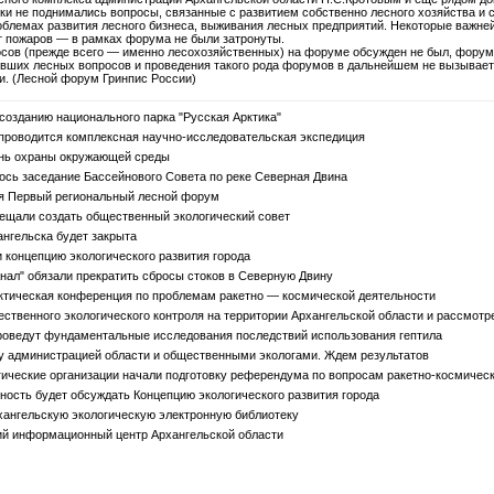
и не поднимались вопросы, связанные с развитием собственно лесного хозяйства и с
блемах развития лесного бизнеса, выживания лесных предприятий. Некоторые важне
т пожаров — в рамках форума не были затронуты.
осов (прежде всего — именно лесохозяйственных) на форуме обсужден не был, форум
вших лесных вопросов и проведения такого рода форумов в дальнейшем не вызывает 
и. (Лесной форум Гринпис России)
созданию национального парка "Русская Арктика"
проводится комплексная научно-исследовательская экспедиция
нь охраны окружающей среды
ось заседание Бассейнового Совета по реке Северная Двина
я Первый региональный лесной форум
ещали создать общественный экологический совет
нгельска будет закрыта
концепцию экологического развития города
нал" обязали прекратить сбросы стоков в Северную Двину
ктическая конференция по проблемам ракетно — космической деятельности
ственного экологического контроля на территории Архангельской области и рассмотре
оведут фундаментальные исследования последствий использования гептила
у администрацией области и общественными экологами. Ждем результатов
ческие организации начали подготовку референдума по вопросам ракетно-космическ
ость будет обсуждать Концепцию экологического развития города
ангельскую экологическую электронную библиотеку
й информационный центр Архангельской области