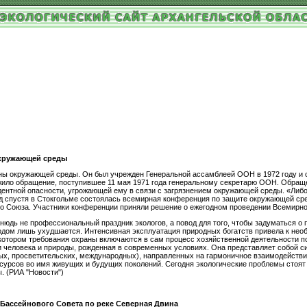
кружающей среды
ны окружающей среды. Он был учрежден Генеральной ассамблеей ООН в 1972 году и 
ило обращение, поступившее 11 мая 1971 года генеральному секретарю ООН. Обращен
ентной опасности, угрожающей ему в связи с загрязнением окружающей среды. «Либо 
од спустя в Стокгольме состоялась всемирная конференция по защите окружающей ср
ого Союза. Участники конференции приняли решение о ежегодном проведении Всемирн
юдь не профессиональный праздник экологов, а повод для того, чтобы задуматься о 
 годом лишь ухудшается. Интенсивная эксплуатация природных богатств привела к не
котором требования охраны включаются в сам процесс хозяйственной деятельности 
человека и природы, рожденная в современных условиях. Она представляет собой с
ых, просветительских, международных), направленных на гармоничное взаимодействи
сурсов во имя живущих и будущих поколений. Сегодня экологические проблемы стоят
ы. (РИА "Новости")
 Бассейнового Совета по реке Северная Двина