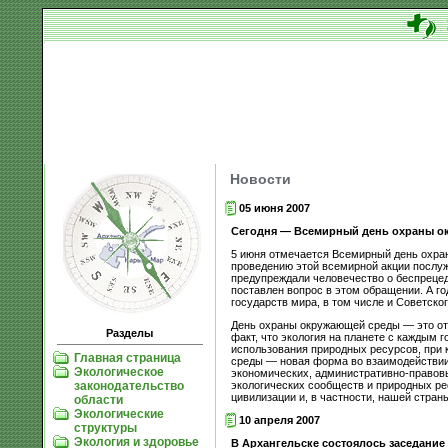
Новости
05 июня 2007
Сегодня — Всемирный день охраны о
5 июня отмечается Всемирный день охра
проведению этой всемирной акции послуж
предупреждали человечество о беспрецед
поставлен вопрос в этом обращении. А г
государств мира, в том числе и Советск
День охраны окружающей среды — это отн
Разделы
факт, что экология на планете с каждым
использования природных ресурсов, при 
Главная страница
среды — новая форма во взаимодействии 
Экологическое
экономических, административно-правов
экологических сообществ и природных ре
законодательство
цивилизации и, в частности, нашей стран
области
Экологические
10 апреля 2007
структуры
Экология и здоровье
В Архангельске состоялось заседание