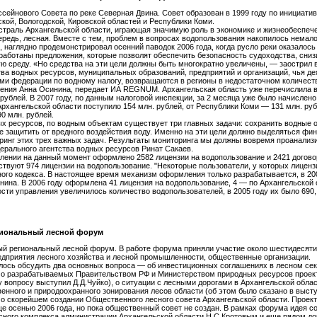
сейнового Совета по реке Северная Двина. Совет образован в 1999 году по инициати
кой, Вологодской, Кировской областей и Республики Коми.
траль Архангельской области, играющая значимую роль в экономике и жизнеобеспеч
ередь, лесная. Вместе с тем, проблем в вопросах водопользования накопилось нема
, наглядно продемонстрировал осенний паводок 2006 года, когда русло реки оказалос
работаны предложения, которые позволят обеспечить безопасность судоходства, сниз
ю среду. «Но средства на эти цели должны быть многократно увеличены, — заострил
ва водных ресурсов, муниципальных образований, предприятий и организаций, чья де
ми федерации по водному налогу, возвращаются в регионы в недостаточном количест
ения Анна Осинина, передает ИА REGNUM. Архангельская область уже перечислила в 2
 рублей. В 2007 году, по данным налоговой инспекции, за 2 месяца уже было начислен
 Архангельской области поступило 154 млн. рублей, от Республики Коми — 131 млн. руб
0 млн. рублей.
х ресурсов, по водным объектам существует три главных задачи: сохранить водные о
е защитить от вредного воздействия воду. Именно на эти цели должно выделяться фин
ринг этих трех важных задач. Результаты мониторинга мы должны вовремя проанализ
ерального агентства водных ресурсов Ринат Сакаев.
ении на данный момент оформлено 2582 лицензии на водопользование и 2421 догово
твуют 974 лицензии на водопользование. "Некоторые пользователи, у которых лиценз
ого кодекса. В настоящее время механизм оформления только разрабатывается, в 200
нина. В 2006 году оформлена 41 лицензия на водопользование, 4 — по Архангельской 
ости управления увеличилось количество водопользователей, в 2005 году их было 690
гиональный лесной форум
ый региональный лесной форум. В работе форума приняли участие около шестидесят
редприятия лесного хозяйства и лесной промышленности, общественные организации.
ось обсудить два основных вопроса — об инвестиционных соглашениях в лесном сект
 о разрабатываемых Правительством РФ и Министерством природных ресурсов проект
 вопросу выступил Д.Д.Чуйко), о ситуации с лесными дорогами в Архангельской област
венного и природоохранного зонирования лесов области (об этом было сказано в выст
 о скорейшем создании Общественного лесного совета Архангельской области. Проек
 осенью 2006 года, но пока общественный совет не создан. В рамках форума идея с
ного комплекса администрации Архангельской области Н.С.Кротовым и еще рядом до