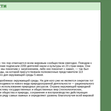
с тех пор отмечается всем мировым сообществом ежегодно. Поводом к
ие подписали 2200 деятелей науки и культуры из 23 стран мира. Они
мы покончим с загрязнением, либо оно покончит с нами», — так был
еды, на которой присутствовали полномочные представители 113
ого дня окружающей среды 5 июня.
проблемах окружающей среды. Ни для кого уже не является секретом тот
обходимости нового вида природоохранной деятельности — рационального
по использованию природных ресурсов. Охрана окружающей природной
истему государственных и общественных мер (технологических,
е общества и природы, сохранение и воспроизводство действующих
 в ряду самых важных и определяют уровень благополучия всей мировой