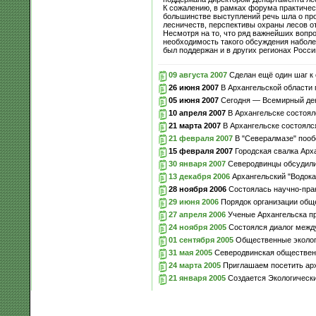
К сожалению, в рамках форума практическ
большинстве выступлений речь шла о про
лесничеств, перспективы охраны лесов о
Несмотря на то, что ряд важнейших вопр
необходимость такого обсуждения наболе
был поддержан и в других регионах Росси
09 августа 2007
Сделан ещё один шаг к 
26 июня 2007
В Архангельской области 
05 июня 2007
Сегодня — Всемирный де
10 апреля 2007
В Архангельске состоял
21 марта 2007
В Архангельске состоялс
21 февраля 2007
В "Севералмазе" пооб
15 февраля 2007
Городская свалка Арха
30 января 2007
Северодвинцы обсудили 
13 декабря 2006
Архангельский "Водока
28 ноября 2006
Состоялась научно-пра
29 июня 2006
Порядок организации обще
27 апреля 2006
Ученые Архангельска пр
24 ноября 2005
Состоялся диалог межд
01 сентября 2005
Общественные экологи
31 мая 2005
Северодвинская общественн
24 марта 2005
Приглашаем посетить арх
21 января 2005
Создается Экологически