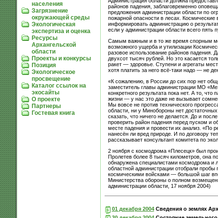
Администрация области должна предоставл
населения
районов падения, заблаговременно оповещ
Загрязнение
предложения администрации области по ог
окружающей среды
пожарной опасности в лесах. Космические 
информировать администрацию о результат
Экологическая
если у администрации области всего пять п
экспертиза и оценка
Ресурсы
Самым важным и в то же время спорным м
Архангельской
возможного ущерба и утилизации Космичес
области
разовое использование районов падения. Д
Проекты и конкурсы
двухсот тысяч рублей. Но это касается тол
ракет — здоровье. Ступени и агрегаты мес
Позиция
хотя платить за него всё-таки надо — не де
Экологическое
просвещение
«К сожалению, в России до сих пор нет об
Каталог ссылок на
заместитель главы администрации МО «Мез
экосайты
конкретного результата пока нет. А то, чт
жизни — у нас это даже не вызывает сомне
О проекте
Мы вовсе не против технического прогресса
Партнеры
области, ни у Минобороны нет достаточных
Гостевая книга
сказать, что ничего не делается. До и пос
проверить район падения перед пуском и об
месте падения и провести их анализ. «По р
нанесён ли вред природе. И по договору 
рассказывает консультант комитета по эко
2 ноября с космодрома «Плесецк» был про
Пролетев более 8 тысяч километров, она п
обнаружена специалистами космодрома и лё
областной администрации отобрали пробы г
космическими войсками — большой шаг впе
Министерства обороны о полном возмещении
администрации области, 17 ноября 2004)
01 декабря 2004
Сведения о землях Арх
30 декабря 2004
Состояние земельного 