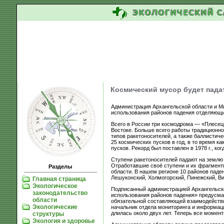
Космический мусор будет падат
Администрация Архангельской области и М
использования районов падения отделяющих
Всего в России три космодрома — «Плесец
Востоке. Больше всего работы традиционн
типов ракетоносителей, а также баллистич
25 космических пусков в год, в то время к
пусков. Рекорд был поставлен в 1978 г., ко
Ступени ракетоносителей падают на землю 
Отработавшие своё ступени и их фрагмент
Разделы
области. В нашем регионе 10 районов паде
Лешуконский, Холмогорский, Пинежский, Ви
Главная страница
Экологическое
Подписанный администрацией Архангельско
законодательство
использования районов падения» предусмат
области
обязательной составляющей взаимодействи
Экологические
начальник отдела мониторинга и информаци
длилась около двух лет. Теперь все момент
структуры
Экология и здоровье